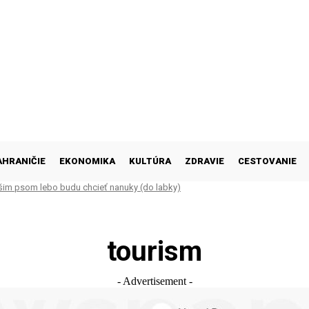
AHRANIČIE
EKONOMIKA
KULTÚRA
ZDRAVIE
CESTOVANIE
šim psom lebo budu chcieť nanuky (do labky)
tourism
- Advertisement -