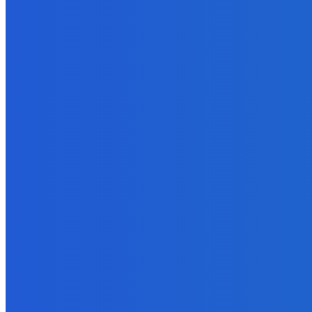
Zábava
Extrémne dobre sa na to pozerá
6. augusta 2026
Slovensko
Kočnera znovu odsúdili. Prokurátor mu navrhol trest tri milióny e
6. augusta 2026
Zábava
😭😭😭😭 nepáči sa mu to ale dajte to
6. augusta 2026
BUDE VÁS ZAUJÍMAŤ
Zábava
Extrémne dobre sa na to pozerá
6. augusta 2026
Slovensko
Kočnera znovu odsúdili. Prokurátor mu navrhol trest tri milióny e
6. augusta 2026
Zábava