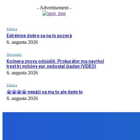
- Advertisement -
Zábava
Extrémne dobre sa na to pozerá
6. augusta 2026
Slovensko
Kočnera znovu odsúdili. Prokurátor mu navrhol
trest tri milióny eur, nedostal žiaden (VIDEO)
6. augusta 2026
Zábava
😭😭😭😭 nepáči sa mu to ale dajte to
6. augusta 2026
NÁŠ VÝBER