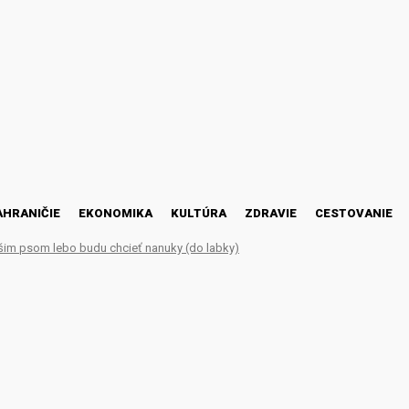
AHRANIČIE
EKONOMIKA
KULTÚRA
ZDRAVIE
CESTOVANIE
šim psom lebo budu chcieť nanuky (do labky)
? Capital of England & t