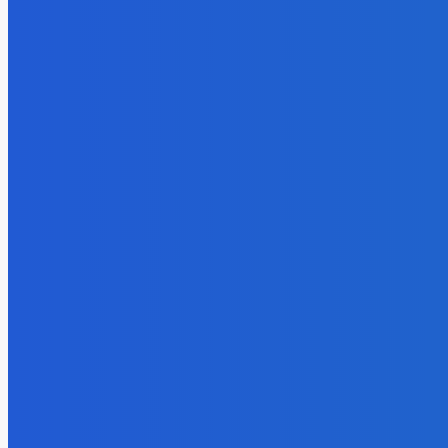
6. augusta 2026
BUDE VÁS ZAUJÍMAŤ
Zábava
Extrémne dobre sa na to pozerá
6. augusta 2026
Slovensko
Kočnera znovu odsúdili. Prokurátor mu navrhol trest tri milióny e
6. augusta 2026
Zábava
😭😭😭😭 nepáči sa mu to ale dajte to
6. augusta 2026
POPULÁRNE
Zábava
9059
Slovensko
6675
MMA
6261
Ekonomika
976
Nezaradené
891