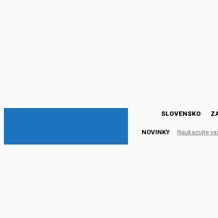
DNESKY
SLOVENSKO
Z
NOVINKY
Naukazujte va
How Expensive is London
ZÁBAVA
9. októbra 2023
Publikované:
9. októbra 2023