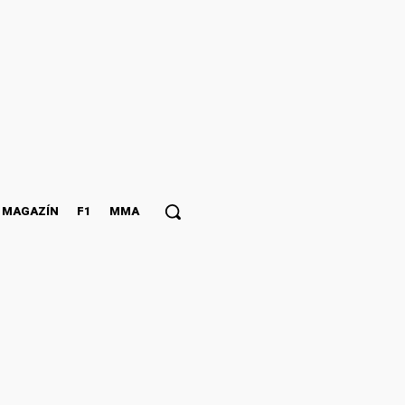
MAGAZÍN
F1
MMA
he UK