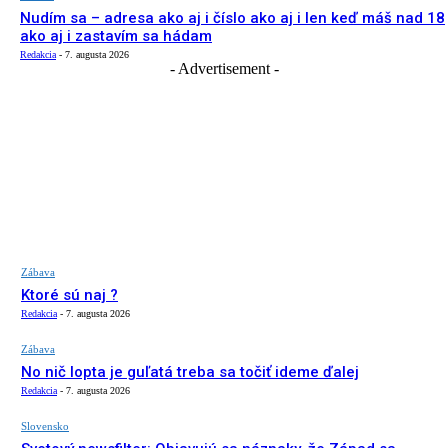
Nudím sa – adresa ako aj i číslo ako aj i len keď máš nad 18
ako aj i zastavím sa hádam
Redakcia
-
7. augusta 2026
- Advertisement -
Zábava
Ktoré sú naj ?
Redakcia
-
7. augusta 2026
Zábava
No nič lopta je guľatá treba sa točiť ideme ďalej
Redakcia
-
7. augusta 2026
Slovensko