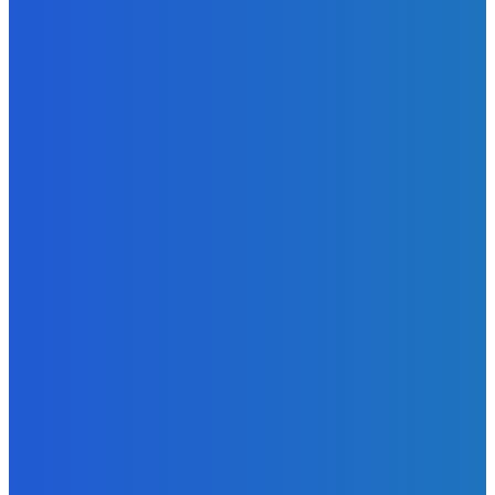
Ktoré sú naj ?
Redakcia
-
7. augusta 2026
Zábava
No nič lopta je guľatá treba sa točiť ideme ďalej
Redakcia
-
7. augusta 2026
Slovensko
Svetový newsfilter: Objavujú sa náznaky, že Západ sa
pokúša o dialóg s Ruskom (VIDEO)
Redakcia
-
7. augusta 2026
POPULÁRNE
Zábava
9070
Slovensko
6680
MMA
6261
Ekonomika
976
Nezaradené
891
Zahraničie
355
Magazín
70
Bývanie
63