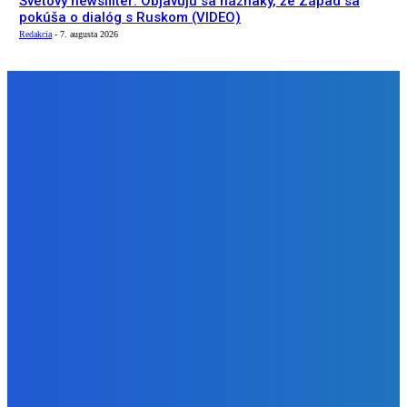
Svetový newsfilter: Objavujú sa náznaky, že Západ sa
pokúša o dialóg s Ruskom (VIDEO)
Redakcia
-
7. augusta 2026
NÁŠ VÝBER
Zábava
Ktoré sú naj ?
Redakcia
-
7. augusta 2026
Zábava
No nič lopta je guľatá treba sa točiť ideme ďalej
Redakcia
-
7. augusta 2026
Slovensko
Svetový newsfilter: Objavujú sa náznaky, že Západ sa
pokúša o dialóg s Ruskom (VIDEO)
Redakcia
-
7. augusta 2026
BUDE VÁS ZAUJÍMAŤ
Zábava