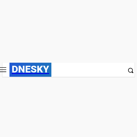
DNESKY
Čaká Nás Ďalšia Pandémia? Hantavírus
Outbreak
ZÁBAVA
15. mája 2026
Publikované:
15. mája 2026
Redakcia