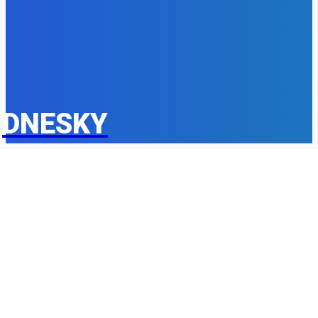
Ekonomika
976
Nezaradené
891
Zahraničie
355
Magazín
70
Bývanie
63
DNESKY