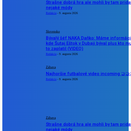
Strašne dobrá hra ale mohli by tam prida
nejaké módy
Redakcia
-
9. augusta 2026
Slovensko
Bývalý šéf NAKA Daňko: Máme informáci
kde Šutaj Eštok v Dubaji býval plus kto m
to zaplatil (VIDEO)
Redakcia
-
9. augusta 2026
Zábava
Najhoršie futbalové video incoming 🤝🤝
Redakcia
-
9. augusta 2026
BUDE VÁS ZAUJÍMAŤ
Zábava
Strašne dobrá hra ale mohli by tam prida
nejaké módy