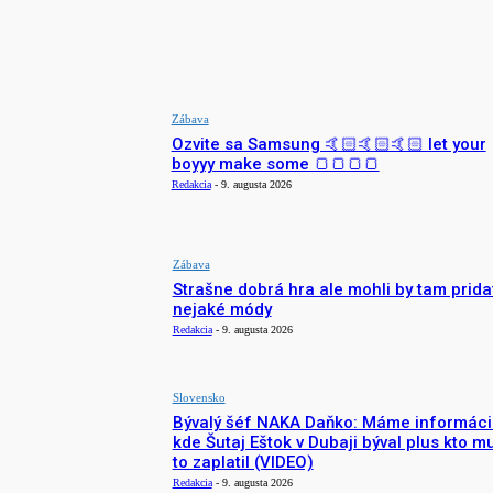
NAJNOVŠIE
Zábava
Ozvite sa Samsung 🤙🏻🤙🏻🤙🏻 let your
boyyy make some 🍞🍞🍞🍞
Redakcia
-
9. augusta 2026
Zábava
Strašne dobrá hra ale mohli by tam prida
nejaké módy
Redakcia
-
9. augusta 2026
Slovensko
Bývalý šéf NAKA Daňko: Máme informáci
kde Šutaj Eštok v Dubaji býval plus kto m
to zaplatil (VIDEO)
Redakcia
-
9. augusta 2026