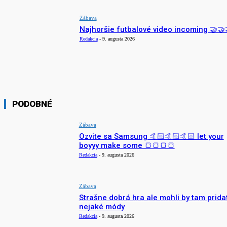
Zábava
Najhoršie futbalové video incoming 🤝🤝
Redakcia
-
9. augusta 2026
PODOBNÉ
Zábava
Ozvite sa Samsung 🤙🏻🤙🏻🤙🏻 let your
boyyy make some 🍞🍞🍞🍞
Redakcia
-
9. augusta 2026
Zábava
Strašne dobrá hra ale mohli by tam prida
nejaké módy
Redakcia
-
9. augusta 2026