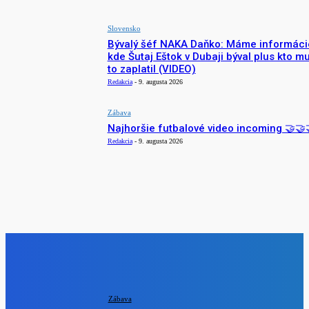
Slovensko
Bývalý šéf NAKA Daňko: Máme informáci
kde Šutaj Eštok v Dubaji býval plus kto m
to zaplatil (VIDEO)
Redakcia
-
9. augusta 2026
Zábava
Najhoršie futbalové video incoming 🤝🤝
Redakcia
-
9. augusta 2026
NÁŠ VÝBER
Zábava