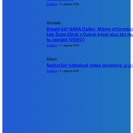
Redakcia
-
9. augusta 2026
Slovensko
Bývalý šéf NAKA Daňko: Máme informáci
kde Šutaj Eštok v Dubaji býval plus kto m
to zaplatil (VIDEO)
Redakcia
-
9. augusta 2026
Zábava
Najhoršie futbalové video incoming 🤝🤝
Redakcia
-
9. augusta 2026
POPULÁRNE
Zábava
9084
Slovensko
6690
MMA
6261