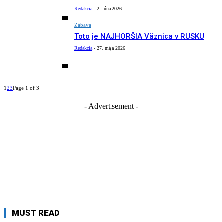
Redakcia
-
2. júna 2026
Zábava
Toto je NAJHORŠIA Väznica v RUSKU
Redakcia
-
27. mája 2026
1
2
3
Page 1 of 3
- Advertisement -
MUST READ