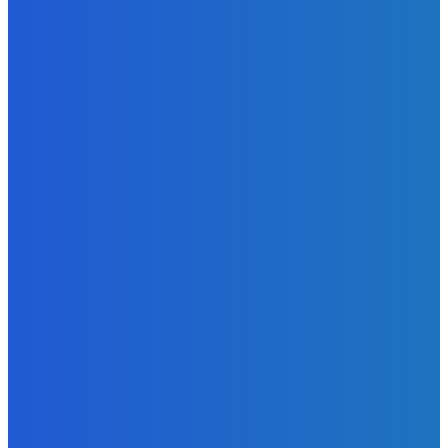
Extrémne dobre sa na to pozerá
Redakcia
-
6. augusta 2026
Slovensko
Kočnera znovu odsúdili. Prokurátor mu navrhol trest tri
milióny eur, nedostal žiaden (VIDEO)
Redakcia
-
6. augusta 2026
Zábava
😭😭😭😭 nepáči sa mu to ale dajte to
Redakcia
-
6. augusta 2026
POPULÁRNE
Zábava
9059
Slovensko
6675
MMA
6261
Ekonomika
976
Nezaradené
891
Zahraničie
355
Magazín
70
Bývanie
63