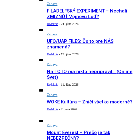
Zábava
FILADELFSKÝ EXPERIMENT – Nechali
ZMIZNÚŤ Vojnovú Loď?
Redakcia
-
24. júna 2026
Zábava
UFO/UAP FILES: Čo to pre NÁS
znamená?
Redakcia
-
17. júna 2026
Zábava
Na TOTO ma nikto nepripravil… (Online
Svet)
Redakcia
-
11. júna 2026
Zábava
WOKE Kultúra – Zničí všetko moderné?
Redakcia
-
7. júna 2026
Zábava
Mount Everest – Prečo je tak
NEBEZPEČNÝ?