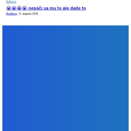
Zábava
😭😭😭😭 nepáči sa mu to ale dajte to
Redakcia
-
6. augusta 2026
NÁŠ VÝBER
Zábava
Extrémne dobre sa na to pozerá
Redakcia
-
6. augusta 2026
Slovensko
Kočnera znovu odsúdili. Prokurátor mu navrhol trest tri
milióny eur, nedostal žiaden (VIDEO)
Redakcia
-
6. augusta 2026
Zábava
😭😭😭😭 nepáči sa mu to ale dajte to
Redakcia
-
6. augusta 2026
BUDE VÁS ZAUJÍMAŤ
Zábava