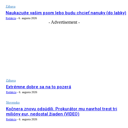
Zábava
Naukazujte vašim psom lebo budu chcieť nanuky (do labky)
Redakcia
-
6. augusta 2026
- Advertisement -
Zábava
Extrémne dobre sa na to pozerá
Redakcia
-
6. augusta 2026
Slovensko
Kočnera znovu odsúdili. Prokurátor mu navrhol trest tri
milióny eur, nedostal žiaden (VIDEO)
Redakcia
-
6. augusta 2026