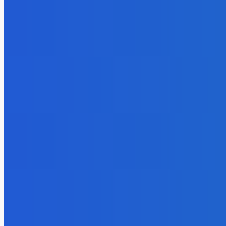
JA PANIKARIM
5. augusta 2026
Slovensko
Ekonomický newsfilter: Vláda vidí v obnove závlah šancu na ďalší 
5. augusta 2026
BUDE VÁS ZAUJÍMAŤ
Slovensko
Zelený newsfilter: Vraky na dne riek ako aj i požiare, z ktorých ud
6. augusta 2026
Zábava
JA PANIKARIM
5. augusta 2026
Slovensko
Ekonomický newsfilter: Vláda vidí v obnove závlah šancu na ďalší 
5. augusta 2026
POPULÁRNE
Zábava
9056
Slovensko
6673