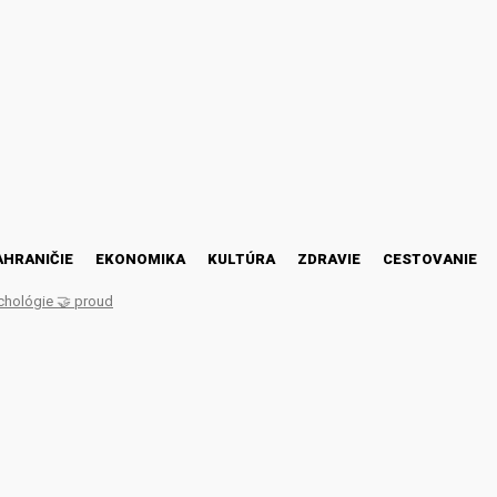
AHRANIČIE
EKONOMIKA
KULTÚRA
ZDRAVIE
CESTOVANIE
chológie 🤝 proud
no pijeme už dnes." (NOČ