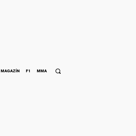
MAGAZÍN
F1
MMA
NÝ ŽIVOT NA