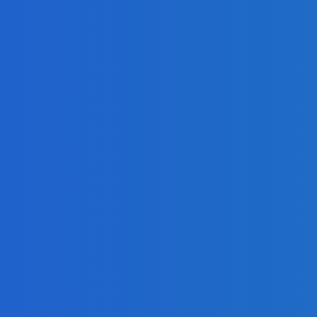
presahujúci priemerné veličiny kšeft (VIDEO)
ierajú blesky (VIDEO)
presahujúci priemerné veličiny kšeft (VIDEO)