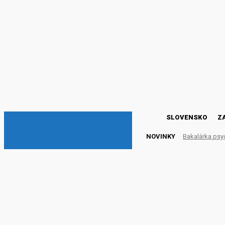
DNESKY
SLOVENSKO
Z
NOVINKY
Bakalárka psy
„Zajtra máme zápočet, 
MLYNOCH)