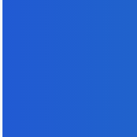
BUDE VÁS ZAUJÍMAŤ
Zábava
Ktoré sú naj ?
7. augusta 2026
Zábava
No nič lopta je guľatá treba sa točiť ideme ďalej
7. augusta 2026
Slovensko
Svetový newsfilter: Objavujú sa náznaky, že Západ sa pokúša o d
7. augusta 2026
POPULÁRNE
Zábava
9070
Slovensko
6680
MMA
6261
Ekonomika
976
Nezaradené
891
Zahraničie
355