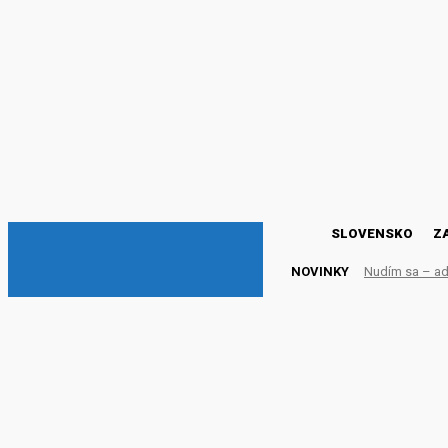
DNESKY
SLOVENSKO
Z
NOVINKY
Nudím sa – adr
Záchrana Značky HUAWE
ZÁBAVA
23. októbra 2021
Publikované:
23. októbra 2021