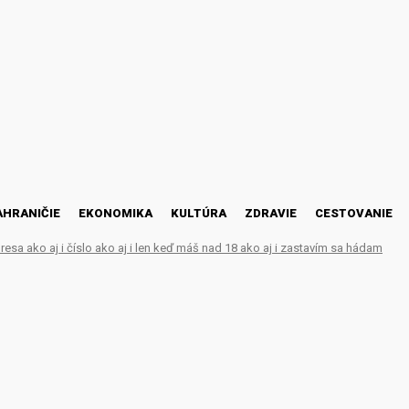
AHRANIČIE
EKONOMIKA
KULTÚRA
ZDRAVIE
CESTOVANIE
esa ako aj i číslo ako aj i len keď máš nad 18 ako aj i zastavím sa hádam
I – Huawei Nova 9 Unbo