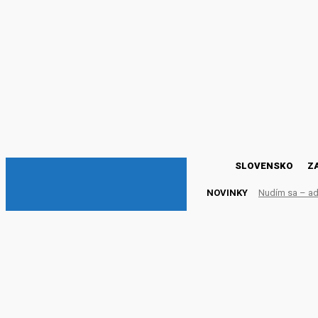
DNESKY
SLOVENSKO
Z
NOVINKY
Nudím sa – adr
Výbor WHO: Na hraniciac
ZAHRANIČIE
16. júla 2021
Publikované:
16. júla 2021