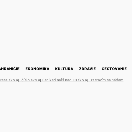
AHRANIČIE
EKONOMIKA
KULTÚRA
ZDRAVIE
CESTOVANIE
esa ako aj i číslo ako aj i len keď máš nad 18 ako aj i zastavím sa hádam
h by sa nemali vyžadova