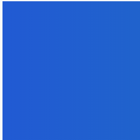
NÁŠ VÝBER
Zábava
Ktoré sú naj ?
7. augusta 2026
Zábava
No nič lopta je guľatá treba sa točiť ideme ďalej
7. augusta 2026
Slovensko
Svetový newsfilter: Objavujú sa náznaky, že Západ sa pokúša o d
7. augusta 2026
BUDE VÁS ZAUJÍMAŤ
Zábava
Ktoré sú naj ?
7. augusta 2026
Zábava