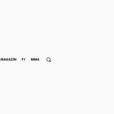
MAGAZÍN
F1
MMA
ť covidpasy