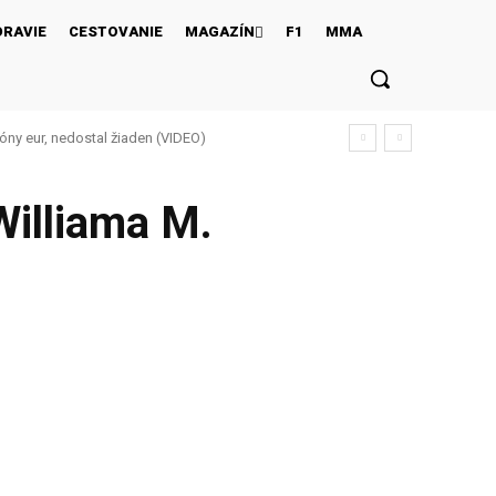
DRAVIE
CESTOVANIE
MAGAZÍN
F1
MMA
ióny eur, nedostal žiaden (VIDEO)
Williama M.
Twitter
Pinterest
WhatsApp