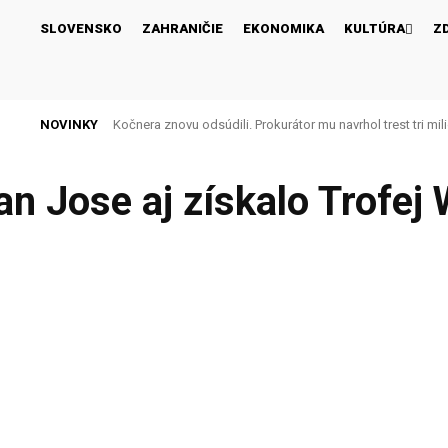
SLOVENSKO
ZAHRANIČIE
EKONOMIKA
KULTÚRA
Z
NOVINKY
Kočnera znovu odsúdili. Prokurátor mu navrhol trest tri mil
n Jose aj získalo Trofej 
Facebook
Share