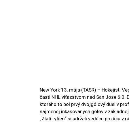
New York 13. mája (TASR) – Hokejisti Veg
časti NHL víťazstvom nad San Jose 6:0. D
ktorého to bol prvý dvojgólový duel v pro
najmenej inkasovaných gólov v základnej 
„Zlatí rytieri“ si udržali vedúcu pozíciu 