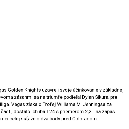
as Golden Knights uzavreli svoje účinkovanie v základnej
voma zásahmi sa na triumfe podieľal Dylan Sikura, pre
filige. Vegas získalo Trofej Williama M. Jenningsa za
časti, dostalo ich iba 124 s priemerom 2,21 na zápas.
v rámci celej súťaže o dva body pred Coloradom.