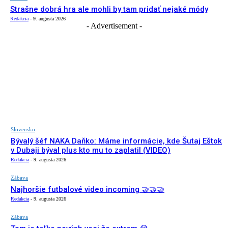
Strašne dobrá hra ale mohli by tam pridať nejaké módy
Redakcia
-
9. augusta 2026
- Advertisement -
Slovensko
Bývalý šéf NAKA Daňko: Máme informácie, kde Šutaj Eštok
v Dubaji býval plus kto mu to zaplatil (VIDEO)
Redakcia
-
9. augusta 2026
Zábava
Najhoršie futbalové video incoming 🤝🤝🤝
Redakcia
-
9. augusta 2026
Zábava