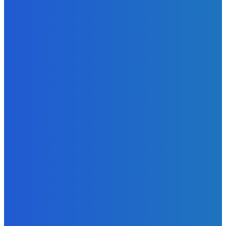
v Dubaji býval plus kto mu to zaplatil (VIDEO)
Redakcia
-
9. augusta 2026
Zábava
Najhoršie futbalové video incoming 🤝🤝🤝
Redakcia
-
9. augusta 2026
Zábava
Tam je toľko nových veci že extrem 😭
Redakcia
-
9. augusta 2026
POPULÁRNE
Zábava
9083
Slovensko
6690
MMA
6261
Ekonomika
976
Nezaradené
891
Zahraničie
355
Magazín
70
Bývanie
63