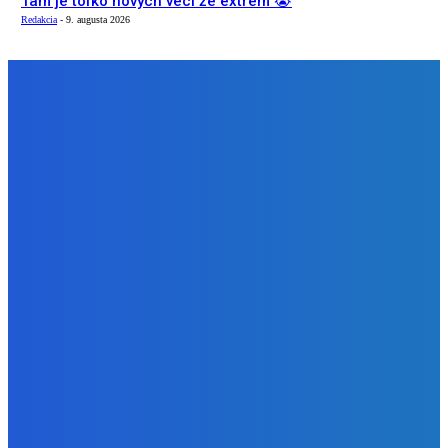
Tam je toľko nových veci že extrem 😭
Redakcia
-
9. augusta 2026
NÁŠ VÝBER
Slovensko
Bývalý šéf NAKA Daňko: Máme informácie, kde Šutaj Eštok
v Dubaji býval plus kto mu to zaplatil (VIDEO)
Redakcia
-
9. augusta 2026
Zábava
Najhoršie futbalové video incoming 🤝🤝🤝
Redakcia
-
9. augusta 2026
Zábava
Tam je toľko nových veci že extrem 😭
Redakcia
-
9. augusta 2026
BUDE VÁS ZAUJÍMAŤ
Slovensko
Bývalý šéf NAKA Daňko: Máme informácie, kde Šutaj Eštok