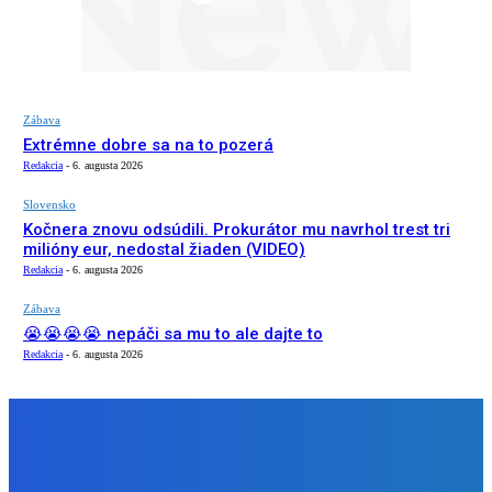
Zábava
Extrémne dobre sa na to pozerá
Redakcia
-
6. augusta 2026
Slovensko
Kočnera znovu odsúdili. Prokurátor mu navrhol trest tri
milióny eur, nedostal žiaden (VIDEO)
Redakcia
-
6. augusta 2026
Zábava
😭😭😭😭 nepáči sa mu to ale dajte to
Redakcia
-
6. augusta 2026
NÁŠ VÝBER