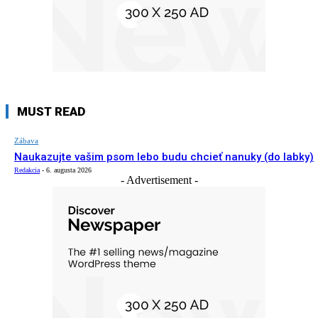
MUST READ
Zábava
Naukazujte vašim psom lebo budu chcieť nanuky (do labky)
Redakcia
-
6. augusta 2026
- Advertisement -