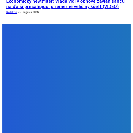
Ekonomický newsfilter: Vláda vidí v obnove závlah šancu
na ďalší presahujúci priemerné veličiny kšeft (VIDEO)
Redakcia
-
5. augusta 2026
NÁŠ VÝBER
Slovensko
Zelený newsfilter: Vraky na dne riek ako aj i požiare, z
ktorých udierajú blesky (VIDEO)
Redakcia
-
6. augusta 2026
Zábava
JA PANIKARIM
Redakcia
-
5. augusta 2026
Slovensko
Ekonomický newsfilter: Vláda vidí v obnove závlah šancu
na ďalší presahujúci priemerné veličiny kšeft (VIDEO)
Redakcia
-
5. augusta 2026
BUDE VÁS ZAUJÍMAŤ