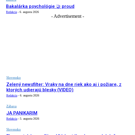
Bakalárka psychológie 🤝 proud
Redakcia
-
6. augusta 2026
- Advertisement -
Slovensko
Zelený newsfilter: Vraky na dne riek ako aj i požiare, z
ktorých udierajú blesky (VIDEO)
Redakcia
-
6. augusta 2026
Zábava
JA PANIKARIM
Redakcia
-
5. augusta 2026
Slovensko