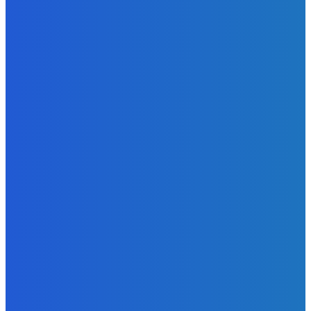
Slovensko
Zelený newsfilter: Vraky na dne riek ako aj i požiare, z
ktorých udierajú blesky (VIDEO)
Redakcia
-
6. augusta 2026
Zábava
JA PANIKARIM
Redakcia
-
5. augusta 2026
Slovensko
Ekonomický newsfilter: Vláda vidí v obnove závlah šancu
na ďalší presahujúci priemerné veličiny kšeft (VIDEO)
Redakcia
-
5. augusta 2026
POPULÁRNE
Zábava
9056
Slovensko
6673
MMA
6261
Ekonomika
976
Nezaradené
891
Zahraničie
355
Magazín
70