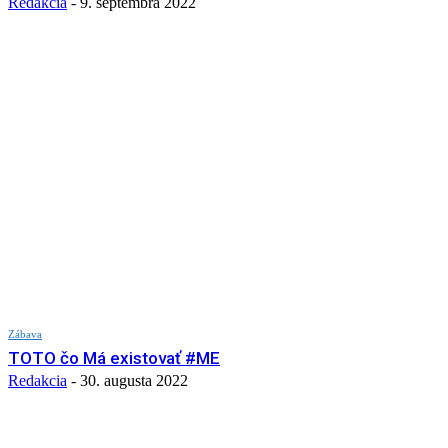
Redakcia
-
9. septembra 2022
Zábava
TOTO čo Má existovať #ME
Redakcia
-
30. augusta 2022