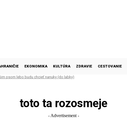
AHRANIČIE
EKONOMIKA
KULTÚRA
ZDRAVIE
CESTOVANIE
šim psom lebo budu chcieť nanuky (do labky)
toto ta rozosmeje
- Advertisement -