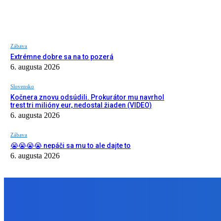
Zábava
Extrémne dobre sa na to pozerá
6. augusta 2026
Slovensko
Kočnera znovu odsúdili. Prokurátor mu navrhol
trest tri milióny eur, nedostal žiaden (VIDEO)
6. augusta 2026
Zábava
😭😭😭😭 nepáči sa mu to ale dajte to
6. augusta 2026
NÁŠ VÝBER