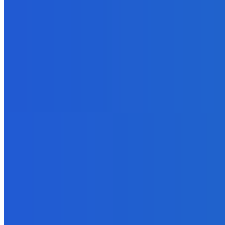
Zábava
Extrémne dobre sa na to pozerá
6. augusta 2026
Slovensko
Kočnera znovu odsúdili. Prokurátor mu navrhol trest tri milióny e
6. augusta 2026
Zábava
😭😭😭😭 nepáči sa mu to ale dajte to
6. augusta 2026
BUDE VÁS ZAUJÍMAŤ
Zábava
Extrémne dobre sa na to pozerá
6. augusta 2026
Slovensko
Kočnera znovu odsúdili. Prokurátor mu navrhol trest tri milióny e
6. augusta 2026
Zábava