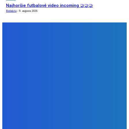
Najhoršie futbalové video incoming 🤝🤝🤝
Redakcia
-
9. augusta 2026
NÁŠ VÝBER
Zábava
Strašne dobrá hra ale mohli by tam pridať nejaké módy
Redakcia
-
9. augusta 2026
Slovensko
Bývalý šéf NAKA Daňko: Máme informácie, kde Šutaj Eštok
v Dubaji býval plus kto mu to zaplatil (VIDEO)
Redakcia
-
9. augusta 2026
Zábava
Najhoršie futbalové video incoming 🤝🤝🤝
Redakcia
-
9. augusta 2026
BUDE VÁS ZAUJÍMAŤ
Zábava