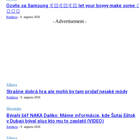
Ozvite sa Samsung 🤙🏻🤙🏻🤙🏻 let your boyyy make some 
🍞🍞🍞
Redakcia
-
9. augusta 2026
- Advertisement -
Zábava
Strašne dobrá hra ale mohli by tam pridať nejaké módy
Redakcia
-
9. augusta 2026
Slovensko
Bývalý šéf NAKA Daňko: Máme informácie, kde Šutaj Eštok
v Dubaji býval plus kto mu to zaplatil (VIDEO)
Redakcia
-
9. augusta 2026
Zábava