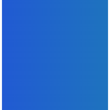
Strašne dobrá hra ale mohli by tam pridať nejaké módy
Redakcia
-
9. augusta 2026
Slovensko
Bývalý šéf NAKA Daňko: Máme informácie, kde Šutaj Eštok
v Dubaji býval plus kto mu to zaplatil (VIDEO)
Redakcia
-
9. augusta 2026
Zábava
Najhoršie futbalové video incoming 🤝🤝🤝
Redakcia
-
9. augusta 2026
POPULÁRNE
Zábava
9084
Slovensko
6690
MMA
6261
Ekonomika
976
Nezaradené
891
Zahraničie
355
Magazín
70
Bývanie
63