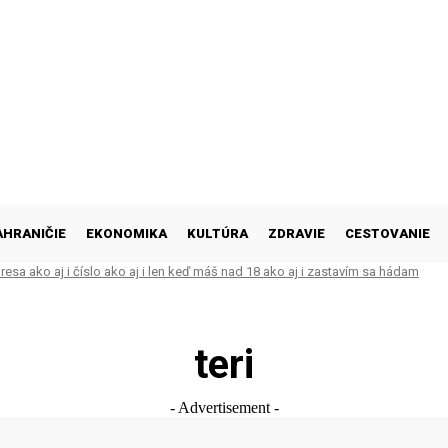
AHRANIČIE
EKONOMIKA
KULTÚRA
ZDRAVIE
CESTOVANIE
esa ako aj i číslo ako aj i len keď máš nad 18 ako aj i zastavím sa hádam
teri
- Advertisement -