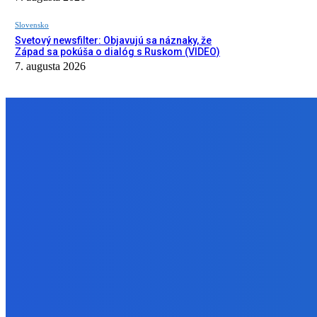
Slovensko
Svetový newsfilter: Objavujú sa náznaky, že
Západ sa pokúša o dialóg s Ruskom (VIDEO)
7. augusta 2026
NÁŠ VÝBER
Zábava
Ktoré sú naj ?
7. augusta 2026
Zábava
No nič lopta je guľatá treba sa točiť ideme ďalej
7. augusta 2026
Slovensko
Svetový newsfilter: Objavujú sa náznaky, že Západ sa pokúša o d
7. augusta 2026