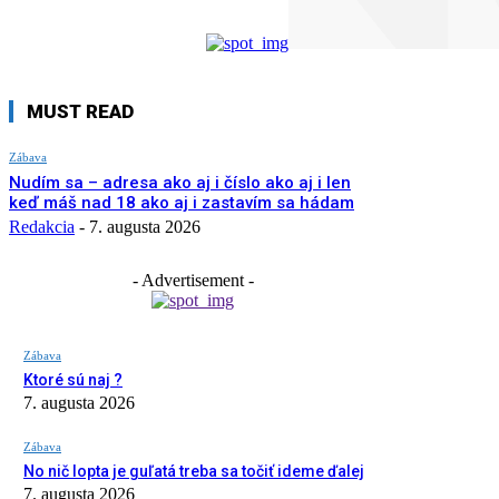
MUST READ
Zábava
Nudím sa – adresa ako aj i číslo ako aj i len
keď máš nad 18 ako aj i zastavím sa hádam
Redakcia
-
7. augusta 2026
- Advertisement -
Zábava
Ktoré sú naj ?
7. augusta 2026
Zábava
No nič lopta je guľatá treba sa točiť ideme ďalej
7. augusta 2026