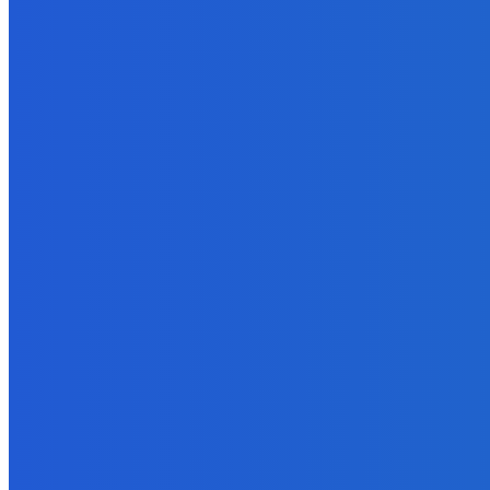
BUDE VÁS ZAUJÍMAŤ
Zábava
Ktoré sú naj ?
7. augusta 2026
Zábava
No nič lopta je guľatá treba sa točiť ideme ďalej
7. augusta 2026
Slovensko
Svetový newsfilter: Objavujú sa náznaky, že Západ sa pokúša o d
7. augusta 2026
POPULÁRNE
Zábava
9070
Slovensko
6680
MMA
6261
Ekonomika
976
Nezaradené
891
Zahraničie
355