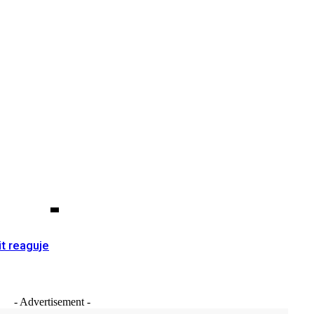
it reaguje
- Advertisement -