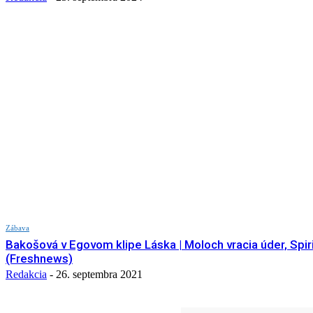
Zábava
Bakošová v Egovom klipe Láska | Moloch vracia úder, Spir
(Freshnews)
Redakcia
-
26. septembra 2021