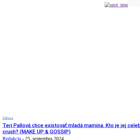
Zábava
Teri Pallová chce existovať mladá mamina. Kto je jej celeb
crush? (MAKE UP & GOSSIP)
Redakcia
-
25. septembra 2024