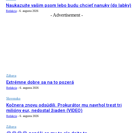
Naukazujte vašim psom lebo budu chcieť nanuky (do labky)
Redakcia
-
6. augusta 2026
- Advertisement -
Zábava
Extrémne dobre sa na to pozerá
Redakcia
-
6. augusta 2026
Slovensko
Kočnera znovu odsúdili. Prokurátor mu navrhol trest tri
milióny eur, nedostal žiaden (VIDEO)
Redakcia
-
6. augusta 2026
Zábava