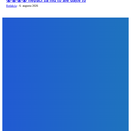
😭😭😭😭 nepáči sa mu to ale dajte to
Redakcia
-
6. augusta 2026
NÁŠ VÝBER
Zábava
Extrémne dobre sa na to pozerá
Redakcia
-
6. augusta 2026
Slovensko
Kočnera znovu odsúdili. Prokurátor mu navrhol trest tri
milióny eur, nedostal žiaden (VIDEO)
Redakcia
-
6. augusta 2026
Zábava
😭😭😭😭 nepáči sa mu to ale dajte to
Redakcia
-
6. augusta 2026
BUDE VÁS ZAUJÍMAŤ
Zábava
Extrémne dobre sa na to pozerá