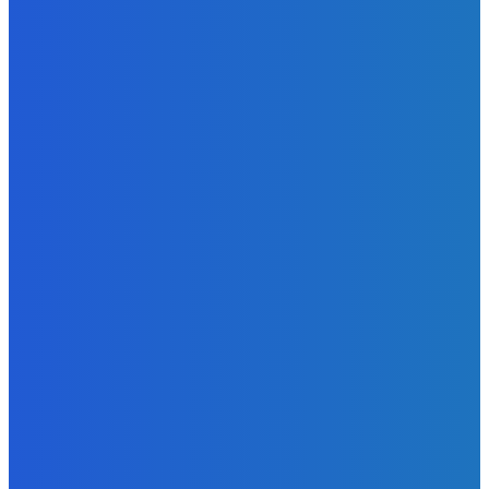
Redakcia
-
6. augusta 2026
Slovensko
Kočnera znovu odsúdili. Prokurátor mu navrhol trest tri
milióny eur, nedostal žiaden (VIDEO)
Redakcia
-
6. augusta 2026
Zábava
😭😭😭😭 nepáči sa mu to ale dajte to
Redakcia
-
6. augusta 2026
POPULÁRNE
Zábava
9059
Slovensko
6675
MMA
6261
Ekonomika
976
Nezaradené
891
Zahraničie
355
Magazín
70
Bývanie
63