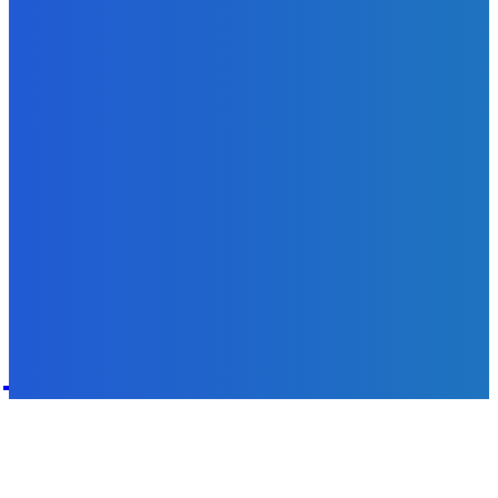
Zábava
Najhoršie futbalové video incoming 🤝🤝🤝
Redakcia
-
9. augusta 2026
POPULÁRNE
Zábava
9084
Slovensko
6690
MMA
6261
Ekonomika
976
Nezaradené
891
Zahraničie
355
Magazín
70
Bývanie
63
DNESKY