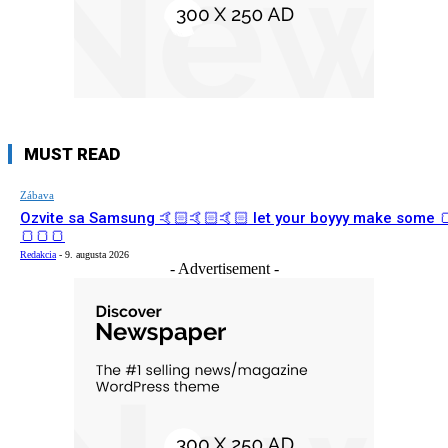
MUST READ
Zábava
Ozvite sa Samsung 🤙🏻🤙🏻🤙🏻 let your boyyy make some 
🍞🍞🍞
Redakcia
-
9. augusta 2026
- Advertisement -