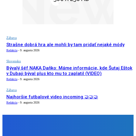
Zábava
Strašne dobrá hra ale mohli by tam pridať nejaké módy
Redakcia
-
9. augusta 2026
Slovensko
Bývalý šéf NAKA Daňko: Máme informácie, kde Šutaj Eštok
v Dubaji býval plus kto mu to zaplatil (VIDEO)
Redakcia
-
9. augusta 2026
Zábava
Najhoršie futbalové video incoming 🤝🤝🤝
Redakcia
-
9. augusta 2026
NÁŠ VÝBER