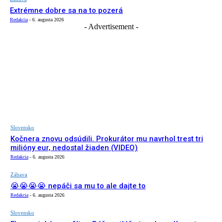
Extrémne dobre sa na to pozerá
Redakcia
-
6. augusta 2026
- Advertisement -
Slovensko
Kočnera znovu odsúdili. Prokurátor mu navrhol trest tri
milióny eur, nedostal žiaden (VIDEO)
Redakcia
-
6. augusta 2026
Zábava
😭😭😭😭 nepáči sa mu to ale dajte to
Redakcia
-
6. augusta 2026
Slovensko