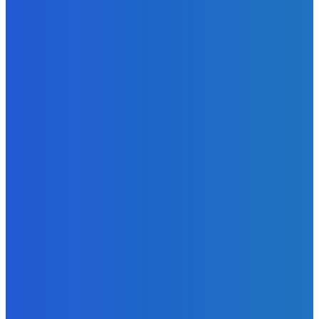
Slovensko
Kočnera znovu odsúdili. Prokurátor mu navrhol trest tri
milióny eur, nedostal žiaden (VIDEO)
Redakcia
-
6. augusta 2026
Zábava
😭😭😭😭 nepáči sa mu to ale dajte to
Redakcia
-
6. augusta 2026
Slovensko
Ekonomický newsfilter: Ráž pretláča tunel cez Karpaty,
hoci nevieme, či sa vôbec oplatí (VIDEO)
Redakcia
-
6. augusta 2026
POPULÁRNE
Zábava
9058
Slovensko
6675
MMA
6261
Ekonomika
976
Nezaradené
891
Zahraničie
355
Magazín
70