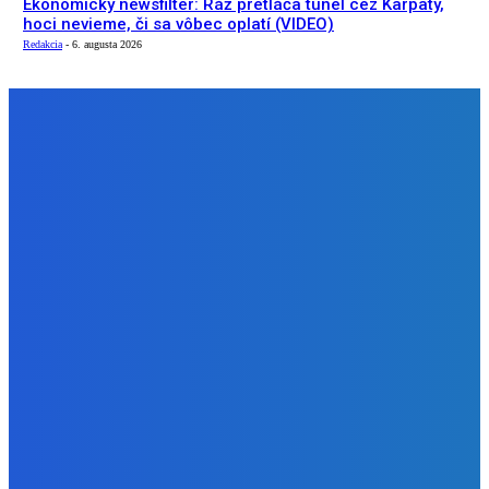
Ekonomický newsfilter: Ráž pretláča tunel cez Karpaty,
hoci nevieme, či sa vôbec oplatí (VIDEO)
Redakcia
-
6. augusta 2026
NÁŠ VÝBER
Slovensko
Kočnera znovu odsúdili. Prokurátor mu navrhol trest tri
milióny eur, nedostal žiaden (VIDEO)
Redakcia
-
6. augusta 2026
Zábava
😭😭😭😭 nepáči sa mu to ale dajte to
Redakcia
-
6. augusta 2026
Slovensko
Ekonomický newsfilter: Ráž pretláča tunel cez Karpaty,
hoci nevieme, či sa vôbec oplatí (VIDEO)
Redakcia
-
6. augusta 2026
BUDE VÁS ZAUJÍMAŤ