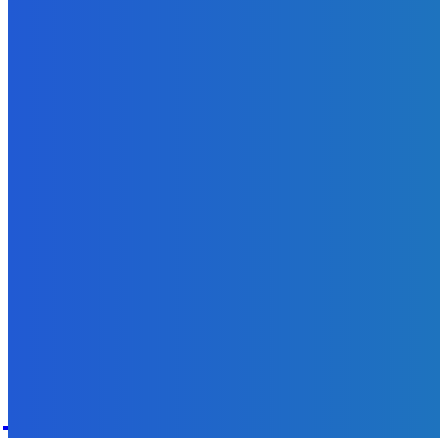
Kočnera znovu odsúdili. Prokurátor mu navrhol trest tri
milióny eur, nedostal žiaden (VIDEO)
Redakcia
-
6. augusta 2026
Zábava
😭😭😭😭 nepáči sa mu to ale dajte to
Redakcia
-
6. augusta 2026
POPULÁRNE
Zábava
9059
Slovensko
6675
MMA
6261
Ekonomika
976
Nezaradené
891
Zahraničie
355
Magazín
70
Bývanie
63
DNESKY