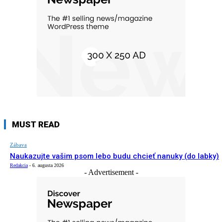
MUST READ
Zábava
Naukazujte vašim psom lebo budu chcieť nanuky (do labky)
Redakcia
-
6. augusta 2026
- Advertisement -