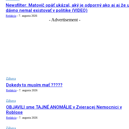
Newsfilter: Matovič opäť ukázal, aký je odporný ako aj aj že 
dávno nemal existovať v politike (VIDEO)
Redakcia
-
7. augusta 2026
- Advertisement -
Zábava
Dokedy to musím mať ?????
Redakcia
-
7. augusta 2026
Zábava
OBJAVILI sme TAJNÉ ANOMÁLIE v Zvieracej Nemocnici v
Robloxe
Redakcia
-
7. augusta 2026
Zábava