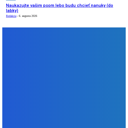
Naukazujte vašim psom lebo budu chcieť nanuky (do
labky)
Redakcia
-
6. augusta 2026
NÁŠ VÝBER
Zábava
Dokedy to musím mať ?????
Redakcia
-
7. augusta 2026
Zábava
OBJAVILI sme TAJNÉ ANOMÁLIE v Zvieracej Nemocnici v
Robloxe
Redakcia
-
7. augusta 2026
Zábava
Naukazujte vašim psom lebo budu chcieť nanuky (do
labky)
Redakcia
-
6. augusta 2026
BUDE VÁS ZAUJÍMAŤ