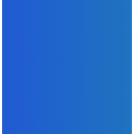
Zábava
Dokedy to musím mať ?????
Redakcia
-
7. augusta 2026
Zábava
OBJAVILI sme TAJNÉ ANOMÁLIE v Zvieracej Nemocnici v
Robloxe
Redakcia
-
7. augusta 2026
Zábava
Naukazujte vašim psom lebo budu chcieť nanuky (do
labky)
Redakcia
-
6. augusta 2026
POPULÁRNE
Zábava
9061
Slovensko
6676
MMA
6261
Ekonomika
976
Nezaradené
891
Zahraničie
355