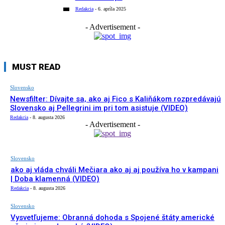
Redakcia
-
6. apríla 2025
- Advertisement -
MUST READ
Slovensko
Newsfilter: Dívajte sa, ako aj Fico s Kaliňákom rozpredávajú
Slovensko aj Pellegrini im pri tom asistuje (VIDEO)
Redakcia
-
8. augusta 2026
- Advertisement -
Slovensko
ako aj vláda chváli Mečiara ako aj aj používa ho v kampani
| Doba klamenná (VIDEO)
Redakcia
-
8. augusta 2026
Slovensko
Vysvetľujeme: Obranná dohoda s Spojené štáty americké