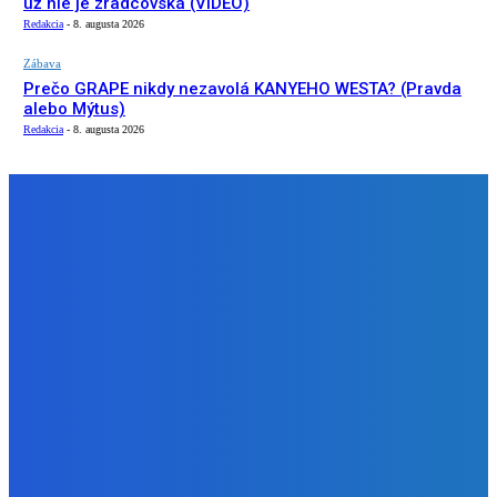
už nie je zradcovská (VIDEO)
Redakcia
-
8. augusta 2026
Zábava
Prečo GRAPE nikdy nezavolá KANYEHO WESTA? (Pravda
alebo Mýtus)
Redakcia
-
8. augusta 2026
NÁŠ VÝBER
Slovensko
ako aj vláda chváli Mečiara ako aj aj používa ho v kampani
| Doba klamenná (VIDEO)
Redakcia
-
8. augusta 2026
Slovensko
Vysvetľujeme: Obranná dohoda s Spojené štáty americké
už nie je zradcovská (VIDEO)
Redakcia
-
8. augusta 2026
Zábava