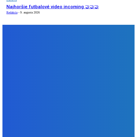
Najhoršie futbalové video incoming 🤝🤝🤝
Redakcia
-
9. augusta 2026
NÁŠ VÝBER
Zábava
Strašne dobrá hra ale mohli by tam pridať nejaké módy
Redakcia
-
9. augusta 2026
Slovensko
Bývalý šéf NAKA Daňko: Máme informácie, kde Šutaj Eštok
v Dubaji býval plus kto mu to zaplatil (VIDEO)
Redakcia
-
9. augusta 2026
Zábava
Najhoršie futbalové video incoming 🤝🤝🤝
Redakcia
-
9. augusta 2026
BUDE VÁS ZAUJÍMAŤ
Zábava