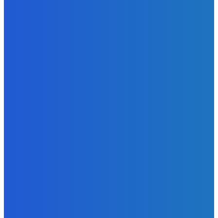
Strašne dobrá hra ale mohli by tam pridať nejaké módy
Redakcia
-
9. augusta 2026
Slovensko
Bývalý šéf NAKA Daňko: Máme informácie, kde Šutaj Eštok
v Dubaji býval plus kto mu to zaplatil (VIDEO)
Redakcia
-
9. augusta 2026
Zábava
Najhoršie futbalové video incoming 🤝🤝🤝
Redakcia
-
9. augusta 2026
POPULÁRNE
Zábava
9084
Slovensko
6690
MMA
6261
Ekonomika
976
Nezaradené
891
Zahraničie
355
Magazín
70
Bývanie
63