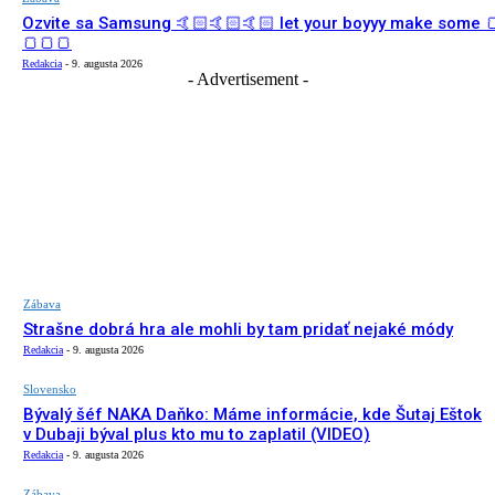
Ozvite sa Samsung 🤙🏻🤙🏻🤙🏻 let your boyyy make some 
🍞🍞🍞
Redakcia
-
9. augusta 2026
- Advertisement -
Zábava
Strašne dobrá hra ale mohli by tam pridať nejaké módy
Redakcia
-
9. augusta 2026
Slovensko
Bývalý šéf NAKA Daňko: Máme informácie, kde Šutaj Eštok
v Dubaji býval plus kto mu to zaplatil (VIDEO)
Redakcia
-
9. augusta 2026
Zábava