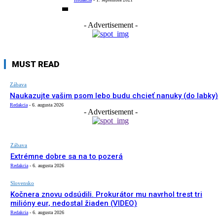
- Advertisement -
MUST READ
Zábava
Naukazujte vašim psom lebo budu chcieť nanuky (do labky)
Redakcia
-
6. augusta 2026
- Advertisement -
Zábava
Extrémne dobre sa na to pozerá
Redakcia
-
6. augusta 2026
Slovensko
Kočnera znovu odsúdili. Prokurátor mu navrhol trest tri
milióny eur, nedostal žiaden (VIDEO)
Redakcia
-
6. augusta 2026