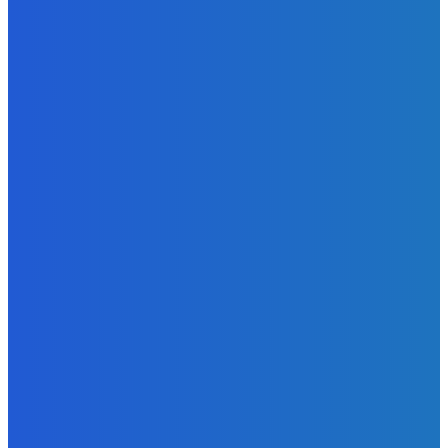
Zábava
Extrémne dobre sa na to pozerá
Redakcia
-
6. augusta 2026
Slovensko
Kočnera znovu odsúdili. Prokurátor mu navrhol trest tri
milióny eur, nedostal žiaden (VIDEO)
Redakcia
-
6. augusta 2026
Zábava
😭😭😭😭 nepáči sa mu to ale dajte to
Redakcia
-
6. augusta 2026
POPULÁRNE
Zábava
9059
Slovensko
6675
MMA
6261
Ekonomika
976
Nezaradené
891
Zahraničie
355
Magazín
70