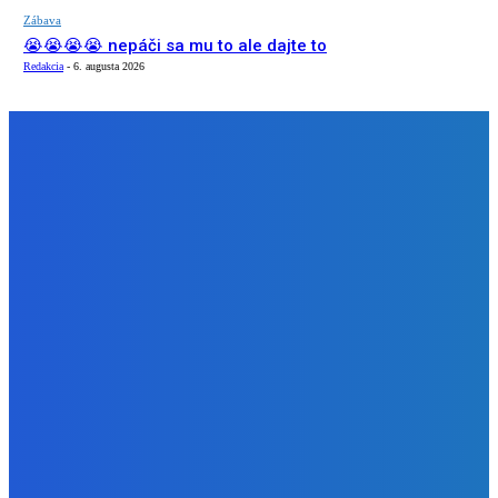
Zábava
😭😭😭😭 nepáči sa mu to ale dajte to
Redakcia
-
6. augusta 2026
NÁŠ VÝBER
Zábava
Extrémne dobre sa na to pozerá
Redakcia
-
6. augusta 2026
Slovensko
Kočnera znovu odsúdili. Prokurátor mu navrhol trest tri
milióny eur, nedostal žiaden (VIDEO)
Redakcia
-
6. augusta 2026
Zábava
😭😭😭😭 nepáči sa mu to ale dajte to
Redakcia
-
6. augusta 2026
BUDE VÁS ZAUJÍMAŤ