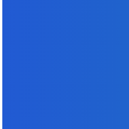
8. augusta 2026
Zábava
Nudím sa – adresa ako aj i číslo ako aj i len keď máš nad 18 ako 
7. augusta 2026
Zábava
Ktoré sú naj ?
7. augusta 2026
POPULÁRNE
Zábava
9071
Slovensko
6681
MMA
6261
Ekonomika
976
Nezaradené
891
Zahraničie
355
Magazín
70
Bývanie
63