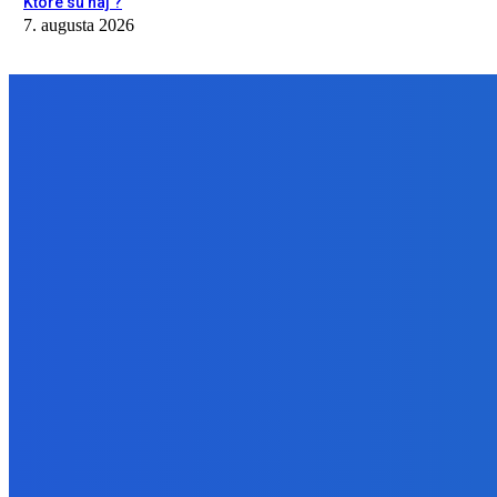
Ktoré sú naj ?
7. augusta 2026
NÁŠ VÝBER
Slovensko
Ekonóm Kráľ: Taliansko si smie dovoliť dvojnásobne vyšší dlh ako
8. augusta 2026
Zábava
Nudím sa – adresa ako aj i číslo ako aj i len keď máš nad 18 ako 
7. augusta 2026
Zábava
Ktoré sú naj ?
7. augusta 2026
BUDE VÁS ZAUJÍMAŤ
Slovensko
Ekonóm Kráľ: Taliansko si smie dovoliť dvojnásobne vyšší dlh ako