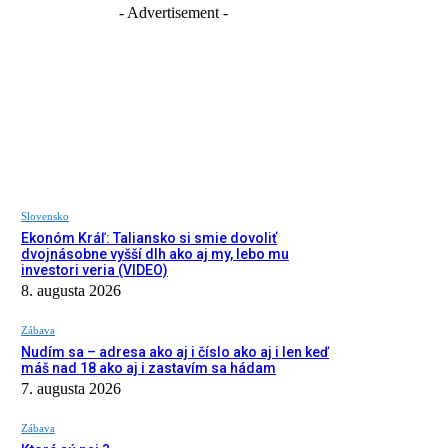
- Advertisement -
Slovensko
Ekonóm Kráľ: Taliansko si smie dovoliť
dvojnásobne vyšší dlh ako aj my, lebo mu
investori veria (VIDEO)
8. augusta 2026
Zábava
Nudím sa – adresa ako aj i číslo ako aj i len keď
máš nad 18 ako aj i zastavím sa hádam
7. augusta 2026
Zábava