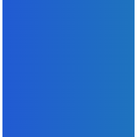
Zábava
😭😭😭😭 nepáči sa mu to ale dajte to
Redakcia
-
6. augusta 2026
BUDE VÁS ZAUJÍMAŤ
Zábava
Extrémne dobre sa na to pozerá
Redakcia
-
6. augusta 2026
Slovensko
Kočnera znovu odsúdili. Prokurátor mu navrhol trest tri
milióny eur, nedostal žiaden (VIDEO)
Redakcia
-
6. augusta 2026
Zábava
😭😭😭😭 nepáči sa mu to ale dajte to
Redakcia
-
6. augusta 2026
POPULÁRNE
Zábava
9059
Slovensko
6675
MMA
6261
Ekonomika
976