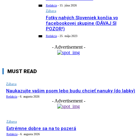
Redakcia
-
15. júna 2026
Zábava
Fotky nahých Sloveniek končia vo
facebookovej skupine (DÁVAJ SI
POZOR!)
Redakcia
-
25. mája 2023
- Advertisement -
MUST READ
Zábava
Naukazujte vašim psom lebo budu chcieť nanuky (do labky)
Redakcia
-
6. augusta 2026
- Advertisement -
Zábava
Extrémne dobre sa na to pozerá
Redakcia
-
6. augusta 2026