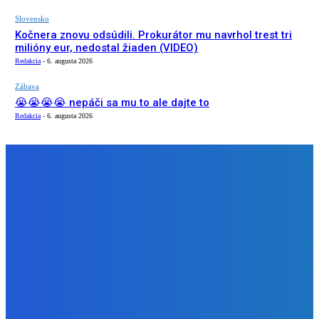
Slovensko
Kočnera znovu odsúdili. Prokurátor mu navrhol trest tri
milióny eur, nedostal žiaden (VIDEO)
Redakcia
-
6. augusta 2026
Zábava
😭😭😭😭 nepáči sa mu to ale dajte to
Redakcia
-
6. augusta 2026
NÁŠ VÝBER
Zábava
Extrémne dobre sa na to pozerá
Redakcia
-
6. augusta 2026
Slovensko
Kočnera znovu odsúdili. Prokurátor mu navrhol trest tri
milióny eur, nedostal žiaden (VIDEO)
Redakcia
-
6. augusta 2026