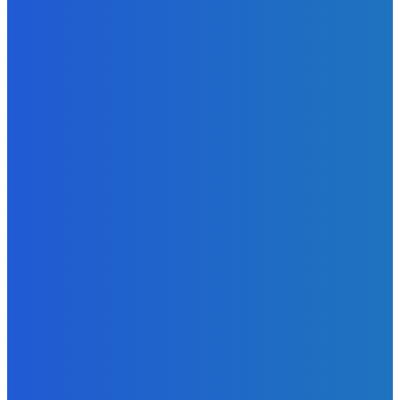
Slovensko
Ekonomický newsfilter: Vláda vidí v obnove závlah šancu
na ďalší presahujúci priemerné veličiny kšeft (VIDEO)
Redakcia
-
5. augusta 2026
Zábava
Toľkokrát nás za tie roky skritizoval že pochvala chutí jak
Michelin ⭐️😍♥️🍕
Redakcia
-
5. augusta 2026
Zábava
fakt zrobim pre pozornosť všetko 😭😭😭
Redakcia
-
5. augusta 2026
POPULÁRNE
Zábava
9055
Slovensko
6672
MMA
6261
Ekonomika
976
Nezaradené
891
Zahraničie
355
Magazín
70