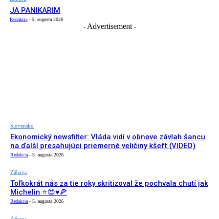
JA PANIKARIM
Redakcia
-
5. augusta 2026
- Advertisement -
Slovensko
Ekonomický newsfilter: Vláda vidí v obnove závlah šancu
na ďalší presahujúci priemerné veličiny kšeft (VIDEO)
Redakcia
-
5. augusta 2026
Zábava
Toľkokrát nás za tie roky skritizoval že pochvala chutí jak
Michelin ⭐️😍♥️🍕
Redakcia
-
5. augusta 2026
Zábava