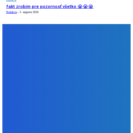
fakt zrobim pre pozornosť všetko 😭😭😭
Redakcia
-
5. augusta 2026
NÁŠ VÝBER
Slovensko
Ekonomický newsfilter: Vláda vidí v obnove závlah šancu
na ďalší presahujúci priemerné veličiny kšeft (VIDEO)
Redakcia
-
5. augusta 2026
Zábava
Toľkokrát nás za tie roky skritizoval že pochvala chutí jak
Michelin ⭐️😍♥️🍕
Redakcia
-
5. augusta 2026
Zábava
fakt zrobim pre pozornosť všetko 😭😭😭
Redakcia
-
5. augusta 2026
BUDE VÁS ZAUJÍMAŤ