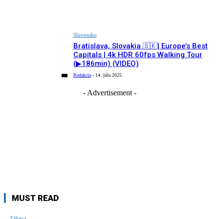
Slovensko
Bratislava, Slovakia 🇸🇰| Europe’s Best
Capitals | 4k HDR 60fps Walking Tour
(▶186min) (VIDEO)
Redakcia
-
14. júla 2025
- Advertisement -
MUST READ
Zábava