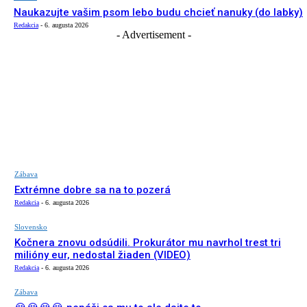
Naukazujte vašim psom lebo budu chcieť nanuky (do labky)
Redakcia
-
6. augusta 2026
- Advertisement -
Zábava
Extrémne dobre sa na to pozerá
Redakcia
-
6. augusta 2026
Slovensko
Kočnera znovu odsúdili. Prokurátor mu navrhol trest tri
milióny eur, nedostal žiaden (VIDEO)
Redakcia
-
6. augusta 2026
Zábava