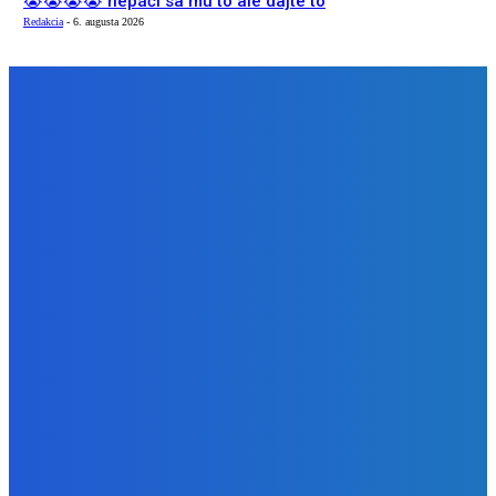
😭😭😭😭 nepáči sa mu to ale dajte to
Redakcia
-
6. augusta 2026
NÁŠ VÝBER
Zábava
Extrémne dobre sa na to pozerá
Redakcia
-
6. augusta 2026
Slovensko
Kočnera znovu odsúdili. Prokurátor mu navrhol trest tri
milióny eur, nedostal žiaden (VIDEO)
Redakcia
-
6. augusta 2026
Zábava
😭😭😭😭 nepáči sa mu to ale dajte to
Redakcia
-
6. augusta 2026
BUDE VÁS ZAUJÍMAŤ
Zábava
Extrémne dobre sa na to pozerá