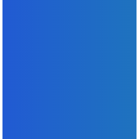
Redakcia
-
6. augusta 2026
Slovensko
Kočnera znovu odsúdili. Prokurátor mu navrhol trest tri
milióny eur, nedostal žiaden (VIDEO)
Redakcia
-
6. augusta 2026
Zábava
😭😭😭😭 nepáči sa mu to ale dajte to
Redakcia
-
6. augusta 2026
POPULÁRNE
Zábava
9059
Slovensko
6675
MMA
6261
Ekonomika
976
Nezaradené
891
Zahraničie
355
Magazín
70
Bývanie
63