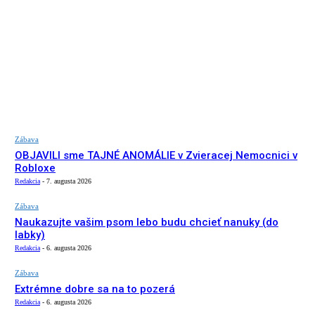
Zábava
OBJAVILI sme TAJNÉ ANOMÁLIE v Zvieracej Nemocnici v
Robloxe
Redakcia
-
7. augusta 2026
Zábava
Naukazujte vašim psom lebo budu chcieť nanuky (do
labky)
Redakcia
-
6. augusta 2026
Zábava
Extrémne dobre sa na to pozerá
Redakcia
-
6. augusta 2026