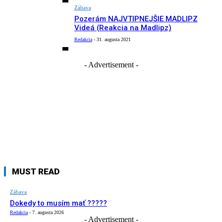
Zábava
Pozerám NAJVTIPNEJŠIE MADLIPZ
Videá (Reakcia na Madlipz)
Redakcia
-
31. augusta 2021
- Advertisement -
MUST READ
Zábava
Dokedy to musím mať ?????
Redakcia
-
7. augusta 2026
- Advertisement -