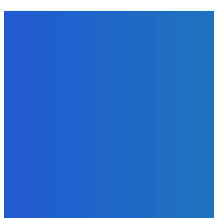
NÁŠ VÝBER
Zábava
OBJAVILI sme TAJNÉ ANOMÁLIE v Zvieracej Nemocnici v
Robloxe
Redakcia
-
7. augusta 2026
Zábava
Naukazujte vašim psom lebo budu chcieť nanuky (do
labky)
Redakcia
-
6. augusta 2026
Zábava
Extrémne dobre sa na to pozerá
Redakcia
-
6. augusta 2026
BUDE VÁS ZAUJÍMAŤ
Zábava
OBJAVILI sme TAJNÉ ANOMÁLIE v Zvieracej Nemocnici v
Robloxe