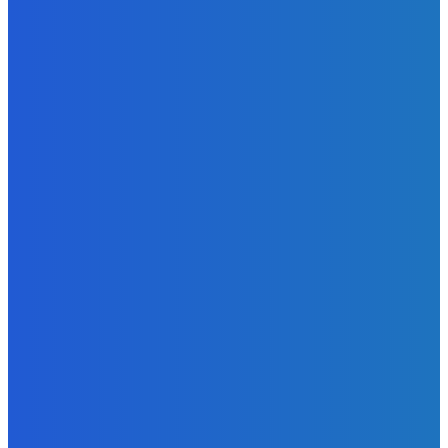
Redakcia
-
7. augusta 2026
Zábava
Naukazujte vašim psom lebo budu chcieť nanuky (do
labky)
Redakcia
-
6. augusta 2026
Zábava
Extrémne dobre sa na to pozerá
Redakcia
-
6. augusta 2026
POPULÁRNE
Zábava
9061
Slovensko
6675
MMA
6261
Ekonomika
976
Nezaradené
891
Zahraničie
355
Magazín
70
Bývanie
63