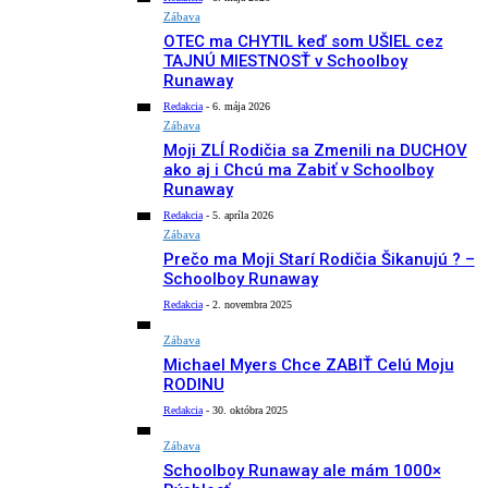
Zábava
OTEC ma CHYTIL keď som UŠIEL cez
TAJNÚ MIESTNOSŤ v Schoolboy
Runaway
Redakcia
-
6. mája 2026
Zábava
Moji ZLÍ Rodičia sa Zmenili na DUCHOV
ako aj i Chcú ma Zabiť v Schoolboy
Runaway
Redakcia
-
5. apríla 2026
Zábava
Prečo ma Moji Starí Rodičia Šikanujú ? –
Schoolboy Runaway
Redakcia
-
2. novembra 2025
Zábava
Michael Myers Chce ZABIŤ Celú Moju
RODINU
Redakcia
-
30. októbra 2025
Zábava
Schoolboy Runaway ale mám 1000×