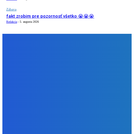
Zábava
fakt zrobim pre pozornosť všetko 😭😭😭
Redakcia
-
5. augusta 2026
NÁŠ VÝBER
Slovensko
Ekonomický newsfilter: Vláda vidí v obnove závlah šancu
na ďalší presahujúci priemerné veličiny kšeft (VIDEO)
Redakcia
-
5. augusta 2026
Zábava
Toľkokrát nás za tie roky skritizoval že pochvala chutí jak
Michelin ⭐️😍♥️🍕
Redakcia
-
5. augusta 2026
Zábava
fakt zrobim pre pozornosť všetko 😭😭😭
Redakcia
-
5. augusta 2026