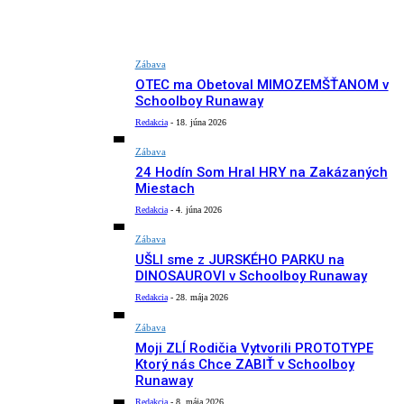
Zábava
OTEC ma Obetoval MIMOZEMŠŤANOM v
Schoolboy Runaway
Redakcia
-
18. júna 2026
Zábava
24 Hodín Som Hral HRY na Zakázaných
Miestach
Redakcia
-
4. júna 2026
Zábava
UŠLI sme z JURSKÉHO PARKU na
DINOSAUROVI v Schoolboy Runaway
Redakcia
-
28. mája 2026
Zábava
Moji ZLÍ Rodičia Vytvorili PROTOTYPE
Ktorý nás Chce ZABIŤ v Schoolboy
Runaway
Redakcia
-
8. mája 2026