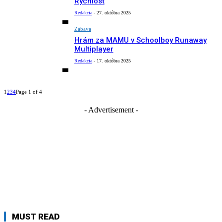
Rýchlosť
Redakcia
-
27. októbra 2025
Zábava
Hrám za MAMU v Schoolboy Runaway
Multiplayer
Redakcia
-
17. októbra 2025
1
2
3
4
Page 1 of 4
- Advertisement -
MUST READ