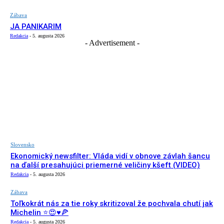
Zábava
JA PANIKARIM
Redakcia
-
5. augusta 2026
- Advertisement -
Slovensko
Ekonomický newsfilter: Vláda vidí v obnove závlah šancu
na ďalší presahujúci priemerné veličiny kšeft (VIDEO)
Redakcia
-
5. augusta 2026
Zábava
Toľkokrát nás za tie roky skritizoval že pochvala chutí jak
Michelin ⭐️😍♥️🍕
Redakcia
-
5. augusta 2026