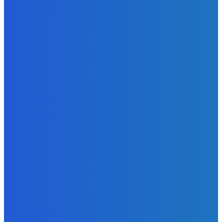
BUDE VÁS ZAUJÍMAŤ
Slovensko
Ekonomický newsfilter: Vláda vidí v obnove závlah šancu
na ďalší presahujúci priemerné veličiny kšeft (VIDEO)
Redakcia
-
5. augusta 2026
Zábava
Toľkokrát nás za tie roky skritizoval že pochvala chutí jak
Michelin ⭐️😍♥️🍕
Redakcia
-
5. augusta 2026
Zábava
fakt zrobim pre pozornosť všetko 😭😭😭
Redakcia
-
5. augusta 2026
POPULÁRNE
Zábava
9055
Slovensko
6672
MMA
6261
Ekonomika
976
Nezaradené
891
Zahraničie
355