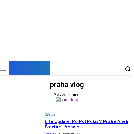
DNESKY
praha vlog
- Advertisement -
Zábava
Life Update: Po Pol Roku V Prahe Aneb
Štastné i Veselé
Redakcia
-
27. decembra 2025