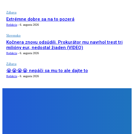
Zábava
Extrémne dobre sa na to pozerá
Redakcia
-
6. augusta 2026
Slovensko
Kočnera znovu odsúdili. Prokurátor mu navrhol trest tri
milióny eur, nedostal žiaden (VIDEO)
Redakcia
-
6. augusta 2026
Zábava
😭😭😭😭 nepáči sa mu to ale dajte to
Redakcia
-
6. augusta 2026
NÁŠ VÝBER
Zábava
Extrémne dobre sa na to pozerá
Redakcia
-
6. augusta 2026