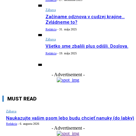
Zábava
Začíname odznova v cudzej krajine…
Zvládneme to?
Redakcia
-
31. mája 2025
Zábava
Všetko sme zbalili plus odišli. Doslova.
Redakcia
-
19. mája 2025
- Advertisement -
MUST READ
Zábava
Naukazujte vašim psom lebo budu chcieť nanuky (do labky)
Redakcia
-
6. augusta 2026
- Advertisement -