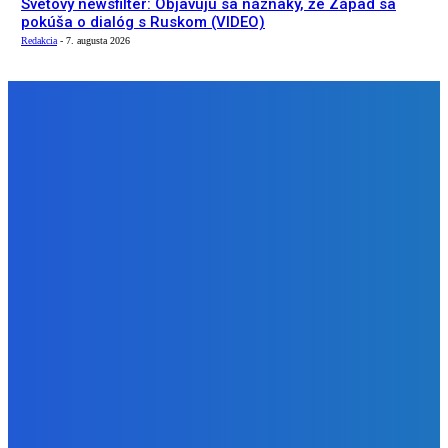
Svetový newsfilter: Objavujú sa náznaky, že Západ sa
pokúša o dialóg s Ruskom (VIDEO)
Redakcia
-
7. augusta 2026
NÁŠ VÝBER
Zábava
Ktoré sú naj ?
Redakcia
-
7. augusta 2026
Zábava
No nič lopta je guľatá treba sa točiť ideme ďalej
Redakcia
-
7. augusta 2026
Slovensko
Svetový newsfilter: Objavujú sa náznaky, že Západ sa
pokúša o dialóg s Ruskom (VIDEO)
Redakcia
-
7. augusta 2026
BUDE VÁS ZAUJÍMAŤ
Zábava