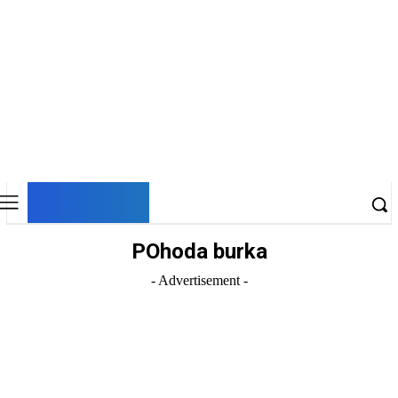
DNESKY
POhoda burka
- Advertisement -