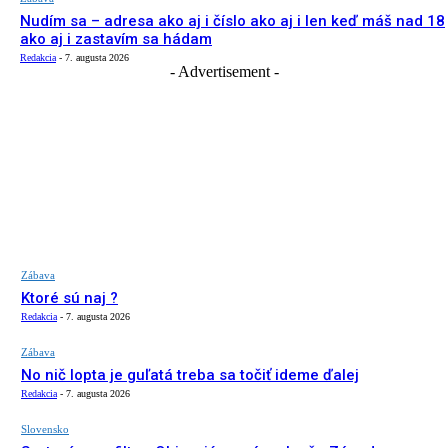
Nudím sa – adresa ako aj i číslo ako aj i len keď máš nad 18
ako aj i zastavím sa hádam
Redakcia
-
7. augusta 2026
- Advertisement -
Zábava
Ktoré sú naj ?
Redakcia
-
7. augusta 2026
Zábava
No nič lopta je guľatá treba sa točiť ideme ďalej
Redakcia
-
7. augusta 2026
Slovensko