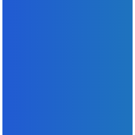
Ktoré sú naj ?
Redakcia
-
7. augusta 2026
Zábava
No nič lopta je guľatá treba sa točiť ideme ďalej
Redakcia
-
7. augusta 2026
Slovensko
Svetový newsfilter: Objavujú sa náznaky, že Západ sa
pokúša o dialóg s Ruskom (VIDEO)
Redakcia
-
7. augusta 2026
POPULÁRNE
Zábava
9070
Slovensko
6680
MMA
6261
Ekonomika
976
Nezaradené
891
Zahraničie
355
Magazín
70
Bývanie
63