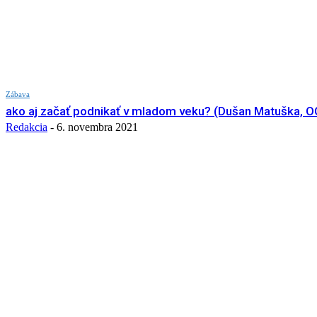
Zábava
ako aj začať podnikať v mladom veku? (Dušan Matuška,
Redakcia
-
6. novembra 2021