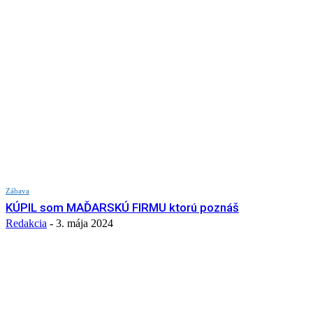
Zábava
KÚPIL som MAĎARSKÚ FIRMU ktorú poznáš
Redakcia
-
3. mája 2024