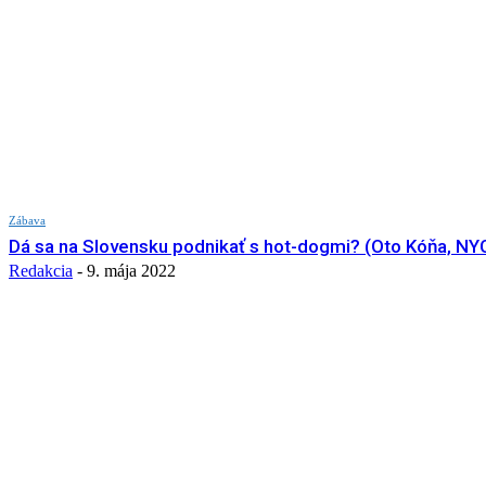
Zábava
Dá sa na Slovensku podnikať s hot-dogmi? (Oto Kóňa, NY
Redakcia
-
9. mája 2022