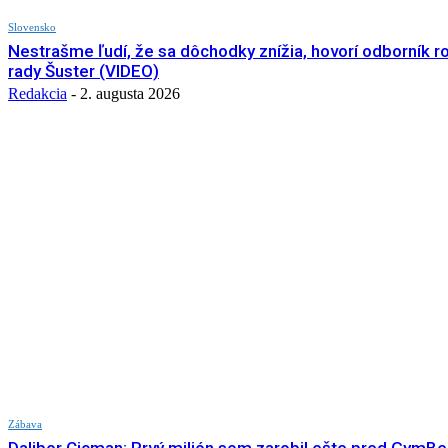
Slovensko
Nestrašme ľudí, že sa dôchodky znížia, hovorí odborník r
rady Šuster (VIDEO)
Redakcia
-
2. augusta 2026
Zábava