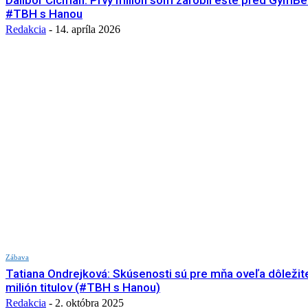
Dalibor Cicman: Prvý milión som zarobil ešte pred Gym
#TBH s Hanou
Redakcia
-
14. apríla 2026
Zábava
Tatiana Ondrejková: Skúsenosti sú pre mňa oveľa dôležite
milión titulov (#TBH s Hanou)
Redakcia
-
2. októbra 2025