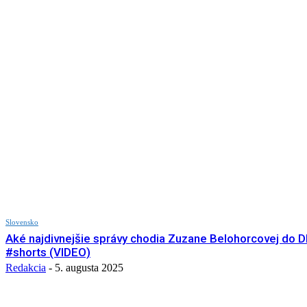
Slovensko
Aké najdivnejšie správy chodia Zuzane Belohorcovej do 
#shorts (VIDEO)
Redakcia
-
5. augusta 2025