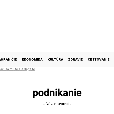
AHRANIČIE
EKONOMIKA
KULTÚRA
ZDRAVIE
CESTOVANIE
i sa mu to ale dajte to
podnikanie
- Advertisement -