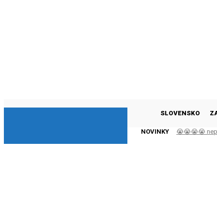
DNESKY
SLOVENSKO
Z
NOVINKY
😭😭😭😭 nepáč