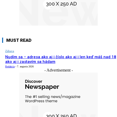
MUST READ
Zábava
Nudím sa – adresa ako aj i číslo ako aj i len keď máš nad 18
ako aj i zastavím sa hádam
Redakcia
-
7. augusta 2026
- Advertisement -