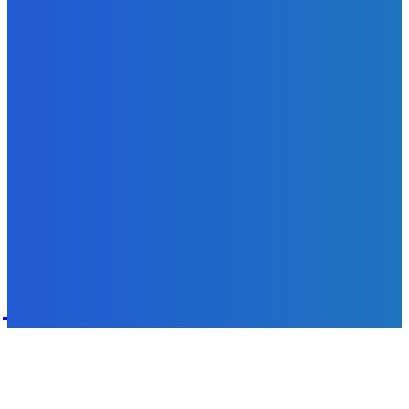
Svetový newsfilter: Objavujú sa náznaky, že Západ sa
pokúša o dialóg s Ruskom (VIDEO)
Redakcia
-
7. augusta 2026
POPULÁRNE
Zábava
9070
Slovensko
6680
MMA
6261
Ekonomika
976
Nezaradené
891
Zahraničie
355
Magazín
70
Bývanie
63
DNESKY