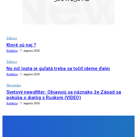
Zábava
Ktoré sú naj ?
Redakcia
-
7. augusta 2026
Zábava
No nič lopta je guľatá treba sa točiť ideme ďalej
Redakcia
-
7. augusta 2026
Slovensko
Svetový newsfilter: Objavujú sa náznaky, že Západ sa
pokúša o dialóg s Ruskom (VIDEO)
Redakcia
-
7. augusta 2026
NÁŠ VÝBER