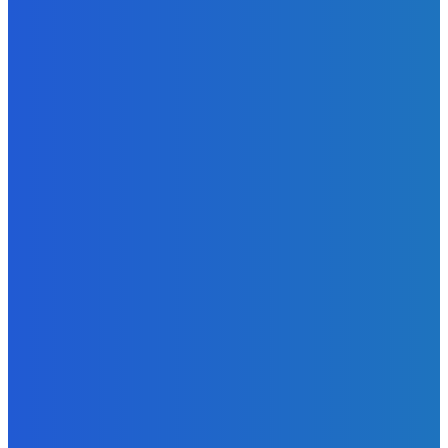
Zábava
Ktoré sú naj ?
Redakcia
-
7. augusta 2026
Zábava
No nič lopta je guľatá treba sa točiť ideme ďalej
Redakcia
-
7. augusta 2026
Slovensko
Svetový newsfilter: Objavujú sa náznaky, že Západ sa
pokúša o dialóg s Ruskom (VIDEO)
Redakcia
-
7. augusta 2026
BUDE VÁS ZAUJÍMAŤ
Zábava
Ktoré sú naj ?
Redakcia
-
7. augusta 2026
Zábava
No nič lopta je guľatá treba sa točiť ideme ďalej
Redakcia
-
7. augusta 2026
Slovensko