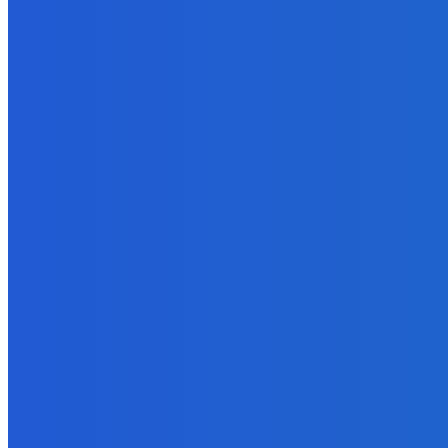
BUDE VÁS ZAUJÍMAŤ
Slovensko
Ekonomický newsfilter: Atómky fungujú aj počas horúčav spoľahliv
8. augusta 2026
Zábava
Jasmína z Ruže v novom dieli Make up & Gossip 💘 pozri si celé v
8. augusta 2026
Zábava
Stal som sa Rodičom na 24 HODÍN v Schoolboy Runaway v Minecra
8. augusta 2026
POPULÁRNE
Zábava
9075
Slovensko
6684
MMA
6261
Ekonomika
976
Nezaradené
891
Zahraničie
355