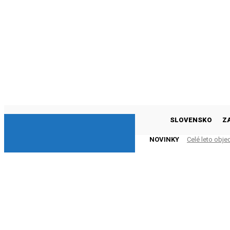
DNESKY
SLOVENSKO
Z
NOVINKY
Celé leto obj
pizzu do