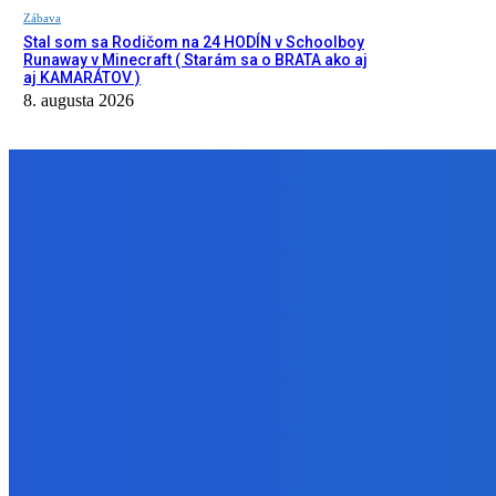
Zábava
Stal som sa Rodičom na 24 HODÍN v Schoolboy
Runaway v Minecraft ( Starám sa o BRATA ako aj
aj KAMARÁTOV )
8. augusta 2026
NÁŠ VÝBER
Slovensko
Ekonomický newsfilter: Atómky fungujú aj počas horúčav spoľahliv
8. augusta 2026
Zábava
Jasmína z Ruže v novom dieli Make up & Gossip 💘 pozri si celé v
8. augusta 2026
Zábava
Stal som sa Rodičom na 24 HODÍN v Schoolboy Runaway v Minecra
8. augusta 2026