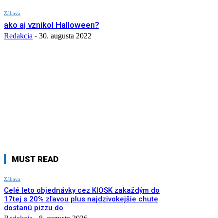
Zábava
ako aj vznikol Halloween?
Redakcia
-
30. augusta 2022
MUST READ
Zábava
Celé leto objednávky cez KIOSK zakaždým do
17tej s 20% zľavou plus najdzivokejšie chute
dostanú pizzu do