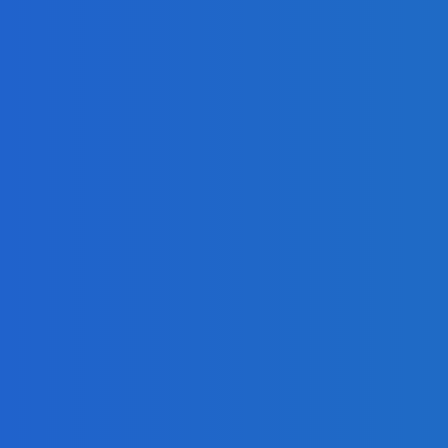
o, cena elektriny však stúpa (VIDEO)
ideo 💄
ft ( Starám sa o BRATA ako aj aj KAMARÁTOV )