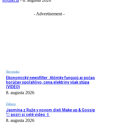
Redakcia
-
8. augusta 2026
- Advertisement -
Slovensko
Ekonomický newsfilter: Atómky fungujú aj počas
horúčav spoľahlivo, cena elektriny však stúpa
(VIDEO)
8. augusta 2026
Zábava
Jasmína z Ruže v novom dieli Make up & Gossip
💘 pozri si celé video 💄
8. augusta 2026