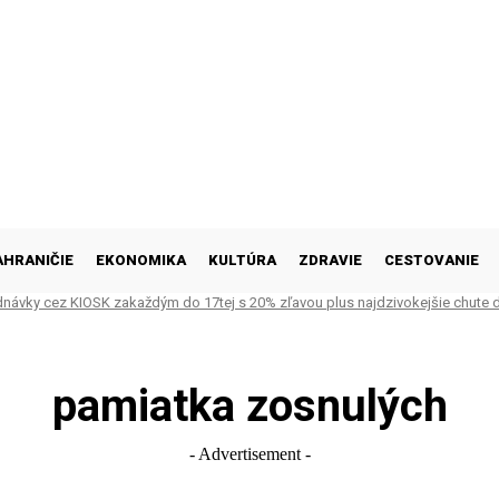
AHRANIČIE
EKONOMIKA
KULTÚRA
ZDRAVIE
CESTOVANIE
ednávky cez KIOSK zakaždým do 17tej s 20% zľavou plus najdzivokejšie chute 
pamiatka zosnulých
- Advertisement -