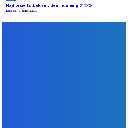
Najhoršie futbalové video incoming 🤝🤝🤝
Redakcia
-
9. augusta 2026
NÁŠ VÝBER
Zábava
Strašne dobrá hra ale mohli by tam pridať nejaké módy
Redakcia
-
9. augusta 2026
Slovensko
Bývalý šéf NAKA Daňko: Máme informácie, kde Šutaj Eštok
v Dubaji býval plus kto mu to zaplatil (VIDEO)
Redakcia
-
9. augusta 2026
Zábava
Najhoršie futbalové video incoming 🤝🤝🤝
Redakcia
-
9. augusta 2026
BUDE VÁS ZAUJÍMAŤ
Zábava