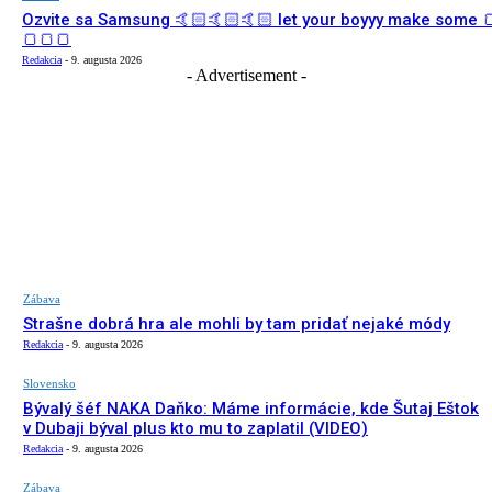
Ozvite sa Samsung 🤙🏻🤙🏻🤙🏻 let your boyyy make some 
🍞🍞🍞
Redakcia
-
9. augusta 2026
- Advertisement -
Zábava
Strašne dobrá hra ale mohli by tam pridať nejaké módy
Redakcia
-
9. augusta 2026
Slovensko
Bývalý šéf NAKA Daňko: Máme informácie, kde Šutaj Eštok
v Dubaji býval plus kto mu to zaplatil (VIDEO)
Redakcia
-
9. augusta 2026
Zábava