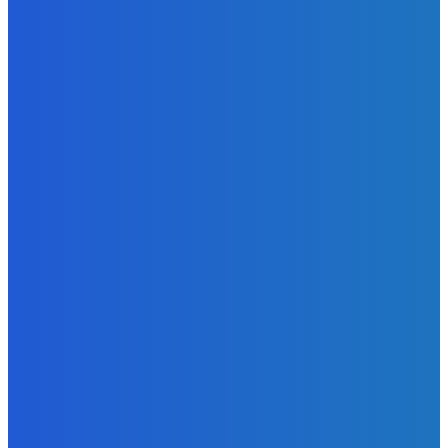
Strašne dobrá hra ale mohli by tam pridať nejaké módy
Redakcia
-
9. augusta 2026
Slovensko
Bývalý šéf NAKA Daňko: Máme informácie, kde Šutaj Eštok
v Dubaji býval plus kto mu to zaplatil (VIDEO)
Redakcia
-
9. augusta 2026
Zábava
Najhoršie futbalové video incoming 🤝🤝🤝
Redakcia
-
9. augusta 2026
POPULÁRNE
Zábava
9084
Slovensko
6690
MMA
6261
Ekonomika
976
Nezaradené
891
Zahraničie
355
Magazín
70
Bývanie
63