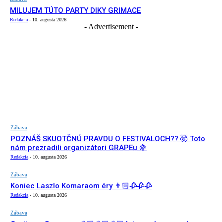
MILUJEM TÚTO PARTY DIKY GRIMACE
Redakcia
-
10. augusta 2026
- Advertisement -
Zábava
POZNÁŠ SKUOTČNÚ PRAVDU O FESTIVALOCH?? 🤯 Toto
nám prezradili organizátori GRAPEu 🍇
Redakcia
-
10. augusta 2026
Zábava
Koniec Laszlo Komaraom éry 👨🏻🥀🥀🥀
Redakcia
-
10. augusta 2026
Zábava