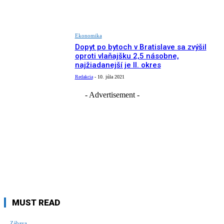
Ekonomika
Dopyt po bytoch v Bratislave sa zvýšil
oproti vlaňajšku 2,5 násobne,
najžiadanejší je II. okres
Redakcia
-
10. júla 2021
- Advertisement -
MUST READ
Zábava