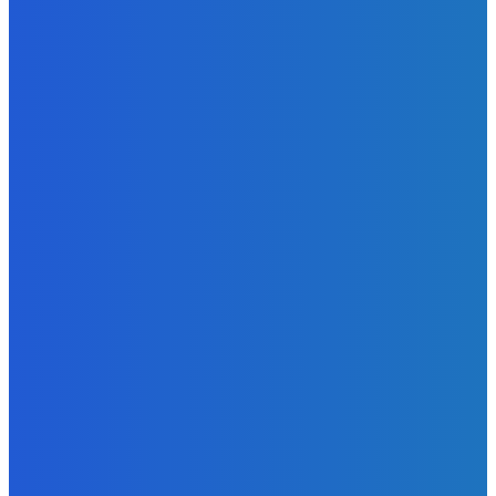
Zábava
POZNÁŠ SKUOTČNÚ PRAVDU O FESTIVALOCH?? 🤯 Toto
nám prezradili organizátori GRAPEu 🍇
Redakcia
-
10. augusta 2026
Zábava
Koniec Laszlo Komaraom éry 👨🏻🥀🥀🥀
Redakcia
-
10. augusta 2026
Zábava
Ozvite sa Samsung 🤙🏻🤙🏻🤙🏻 let your boyyy make some
🍞🍞🍞🍞
Redakcia
-
9. augusta 2026
POPULÁRNE
Zábava
9087
Slovensko
6690
MMA
6261
Ekonomika
976
Nezaradené
891
Zahraničie
355
Magazín
70