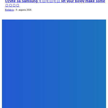
Ozvite sa Samsung 🤙🏻🤙🏻🤙🏻 let your boyyy make some
🍞🍞🍞🍞
Redakcia
-
9. augusta 2026
NÁŠ VÝBER
Zábava
POZNÁŠ SKUOTČNÚ PRAVDU O FESTIVALOCH?? 🤯 Toto
nám prezradili organizátori GRAPEu 🍇
Redakcia
-
10. augusta 2026
Zábava
Koniec Laszlo Komaraom éry 👨🏻🥀🥀🥀
Redakcia
-
10. augusta 2026
Zábava
Ozvite sa Samsung 🤙🏻🤙🏻🤙🏻 let your boyyy make some
🍞🍞🍞🍞
Redakcia
-
9. augusta 2026
BUDE VÁS ZAUJÍMAŤ