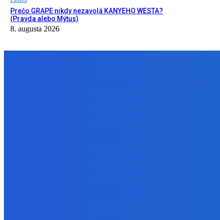
Prečo GRAPE nikdy nezavolá KANYEHO WESTA?
(Pravda alebo Mýtus)
8. augusta 2026
NÁŠ VÝBER
Slovensko
ako aj vláda chváli Mečiara ako aj aj používa ho v kampani | Dob
8. augusta 2026
Slovensko
Vysvetľujeme: Obranná dohoda s Spojené štáty americké už nie j
8. augusta 2026
Zábava
Prečo GRAPE nikdy nezavolá KANYEHO WESTA? (Pravda alebo Mý
8. augusta 2026
BUDE VÁS ZAUJÍMAŤ