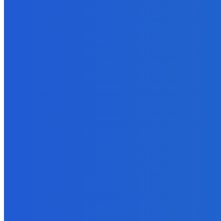
Slovensko
ako aj vláda chváli Mečiara ako aj aj používa ho v kampani | Dob
8. augusta 2026
Slovensko
Vysvetľujeme: Obranná dohoda s Spojené štáty americké už nie j
8. augusta 2026
Zábava
Prečo GRAPE nikdy nezavolá KANYEHO WESTA? (Pravda alebo Mý
8. augusta 2026
POPULÁRNE
Zábava
9078
Slovensko
6688
MMA
6261
Ekonomika
976
Nezaradené
891
Zahraničie
355
Magazín
70
Bývanie
63