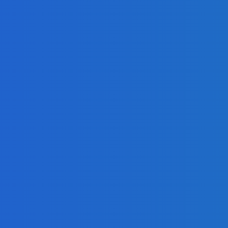
a klamenná (VIDEO)
e zradcovská (VIDEO)
tus)