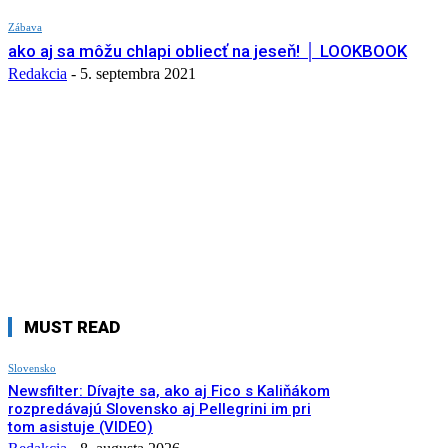
Zábava
ako aj sa môžu chlapi obliecť na jeseň! │ LOOKBOOK
Redakcia
-
5. septembra 2021
MUST READ
Slovensko
Newsfilter: Dívajte sa, ako aj Fico s Kaliňákom
rozpredávajú Slovensko aj Pellegrini im pri
tom asistuje (VIDEO)