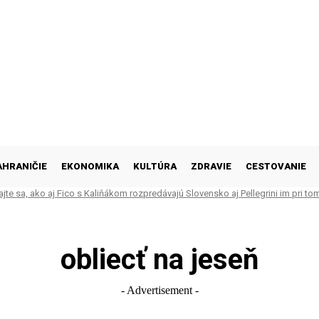
AHRANIČIE
EKONOMIKA
KULTÚRA
ZDRAVIE
CESTOVANIE
vajte sa, ako aj Fico s Kaliňákom rozpredávajú Slovensko aj Pellegrini im pri to
O)
obliecť na jeseň
- Advertisement -