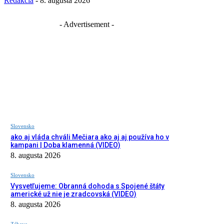
Redakcia
-
8. augusta 2026
- Advertisement -
Slovensko
ako aj vláda chváli Mečiara ako aj aj používa ho v
kampani | Doba klamenná (VIDEO)
8. augusta 2026
Slovensko
Vysvetľujeme: Obranná dohoda s Spojené štáty
americké už nie je zradcovská (VIDEO)
8. augusta 2026
Zábava