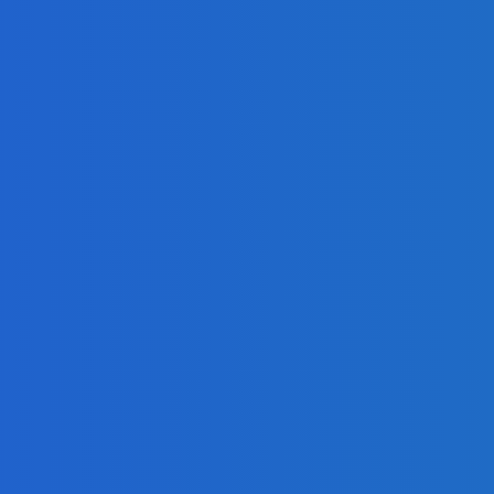
ur, nedostal žiaden (VIDEO)
e, či sa vôbec oplatí (VIDEO)
ur, nedostal žiaden (VIDEO)