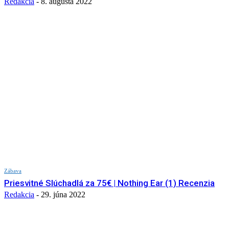
Redakcia
-
8. augusta 2022
Zábava
Priesvitné Slúchadlá za 75€ | Nothing Ear (1) Recenzia
Redakcia
-
29. júna 2022