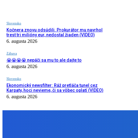
Slovensko
Kočnera znovu odsúdili. Prokurátor mu navrhol
trest tri milióny eur, nedostal žiaden (VIDEO)
6. augusta 2026
Zábava
😭😭😭😭 nepáči sa mu to ale dajte to
6. augusta 2026
Slovensko
Ekonomický newsfilter: Ráž pretláča tunel cez
Karpaty, hoci nevieme, či sa vôbec oplatí (VIDEO)
6. augusta 2026
NÁŠ VÝBER