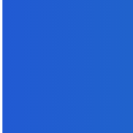
Slovensko
Kočnera znovu odsúdili. Prokurátor mu navrhol trest tri milióny e
6. augusta 2026
Zábava
😭😭😭😭 nepáči sa mu to ale dajte to
6. augusta 2026
Slovensko
Ekonomický newsfilter: Ráž pretláča tunel cez Karpaty, hoci neviem
6. augusta 2026
BUDE VÁS ZAUJÍMAŤ
Slovensko
Kočnera znovu odsúdili. Prokurátor mu navrhol trest tri milióny e
6. augusta 2026
Zábava
😭😭😭😭 nepáči sa mu to ale dajte to
6. augusta 2026
Slovensko