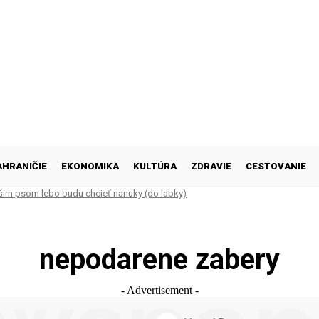
AHRANIČIE
EKONOMIKA
KULTÚRA
ZDRAVIE
CESTOVANIE
šim psom lebo budu chcieť nanuky (do labky)
nepodarene zabery
- Advertisement -