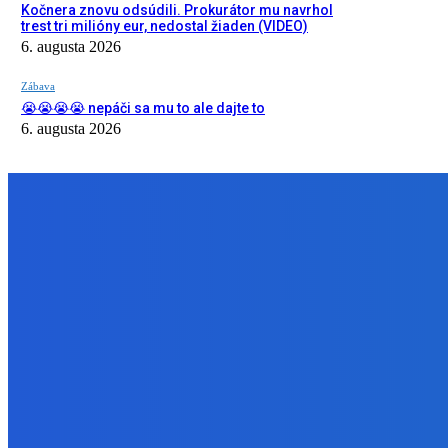
Kočnera znovu odsúdili. Prokurátor mu navrhol
trest tri milióny eur, nedostal žiaden (VIDEO)
6. augusta 2026
Zábava
😭😭😭😭 nepáči sa mu to ale dajte to
6. augusta 2026
NÁŠ VÝBER
Zábava
Extrémne dobre sa na to pozerá
6. augusta 2026
Slovensko
Kočnera znovu odsúdili. Prokurátor mu navrhol trest tri milióny e
6. augusta 2026
Zábava