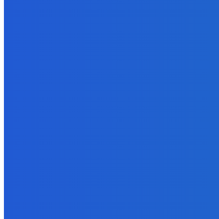
😭😭😭😭 nepáči sa mu to ale dajte to
6. augusta 2026
BUDE VÁS ZAUJÍMAŤ
Zábava
Extrémne dobre sa na to pozerá
6. augusta 2026
Slovensko
Kočnera znovu odsúdili. Prokurátor mu navrhol trest tri milióny e
6. augusta 2026
Zábava
😭😭😭😭 nepáči sa mu to ale dajte to
6. augusta 2026
POPULÁRNE
Zábava
9059
Slovensko
6675
MMA
6261
Ekonomika
976
Nezaradené
891