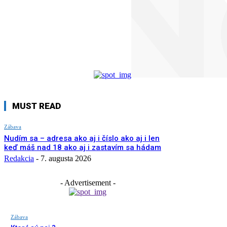
MUST READ
Zábava
Nudím sa – adresa ako aj i číslo ako aj i len
keď máš nad 18 ako aj i zastavím sa hádam
Redakcia
-
7. augusta 2026
- Advertisement -
Zábava