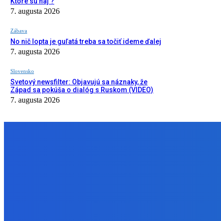
Ktoré sú naj ?
7. augusta 2026
Zábava
No nič lopta je guľatá treba sa točiť ideme ďalej
7. augusta 2026
Slovensko
Svetový newsfilter: Objavujú sa náznaky, že
Západ sa pokúša o dialóg s Ruskom (VIDEO)
7. augusta 2026
NÁŠ VÝBER
Zábava
Ktoré sú naj ?
7. augusta 2026
Zábava
No nič lopta je guľatá treba sa točiť ideme ďalej