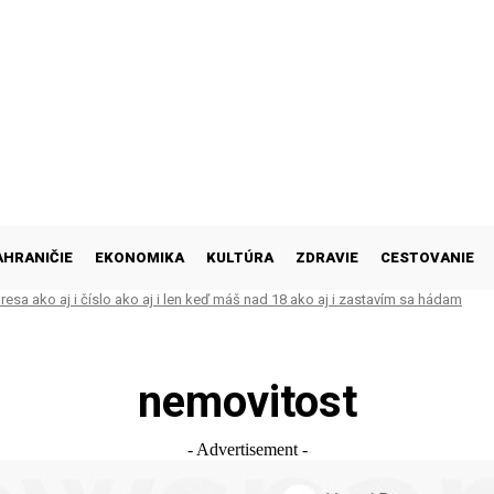
AHRANIČIE
EKONOMIKA
KULTÚRA
ZDRAVIE
CESTOVANIE
esa ako aj i číslo ako aj i len keď máš nad 18 ako aj i zastavím sa hádam
nemovitost
- Advertisement -