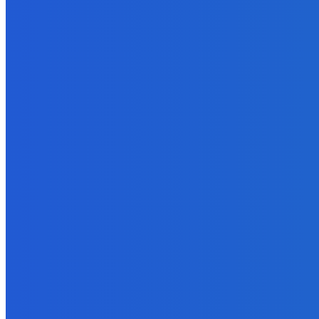
7. augusta 2026
Slovensko
Svetový newsfilter: Objavujú sa náznaky, že Západ sa pokúša o d
7. augusta 2026
BUDE VÁS ZAUJÍMAŤ
Zábava
Ktoré sú naj ?
7. augusta 2026
Zábava
No nič lopta je guľatá treba sa točiť ideme ďalej
7. augusta 2026
Slovensko
Svetový newsfilter: Objavujú sa náznaky, že Západ sa pokúša o d
7. augusta 2026
POPULÁRNE
Zábava
9070
Slovensko
6680