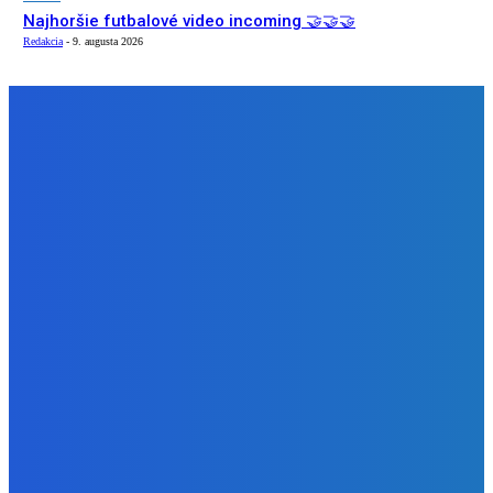
Najhoršie futbalové video incoming 🤝🤝🤝
Redakcia
-
9. augusta 2026
NÁŠ VÝBER
Zábava
Strašne dobrá hra ale mohli by tam pridať nejaké módy
Redakcia
-
9. augusta 2026
Slovensko
Bývalý šéf NAKA Daňko: Máme informácie, kde Šutaj Eštok
v Dubaji býval plus kto mu to zaplatil (VIDEO)
Redakcia
-
9. augusta 2026
Zábava
Najhoršie futbalové video incoming 🤝🤝🤝
Redakcia
-
9. augusta 2026
BUDE VÁS ZAUJÍMAŤ
Zábava