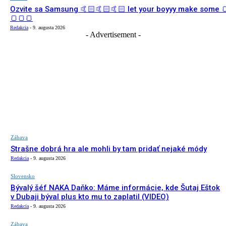
Ozvite sa Samsung 🤙🏻🤙🏻🤙🏻 let your boyyy make some 
🍞🍞🍞
Redakcia
-
9. augusta 2026
- Advertisement -
Zábava
Strašne dobrá hra ale mohli by tam pridať nejaké módy
Redakcia
-
9. augusta 2026
Slovensko
Bývalý šéf NAKA Daňko: Máme informácie, kde Šutaj Eštok
v Dubaji býval plus kto mu to zaplatil (VIDEO)
Redakcia
-
9. augusta 2026
Zábava