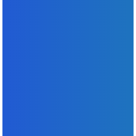
Strašne dobrá hra ale mohli by tam pridať nejaké módy
Redakcia
-
9. augusta 2026
Slovensko
Bývalý šéf NAKA Daňko: Máme informácie, kde Šutaj Eštok
v Dubaji býval plus kto mu to zaplatil (VIDEO)
Redakcia
-
9. augusta 2026
Zábava
Najhoršie futbalové video incoming 🤝🤝🤝
Redakcia
-
9. augusta 2026
POPULÁRNE
Zábava
9084
Slovensko
6690
MMA
6261
Ekonomika
976
Nezaradené
891
Zahraničie
355
Magazín
70
Bývanie
63