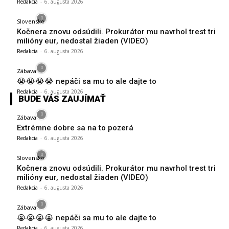
Redakcia
-
6. augusta 2026
Slovensko
Kočnera znovu odsúdili. Prokurátor mu navrhol trest tri
milióny eur, nedostal žiaden (VIDEO)
Redakcia
-
6. augusta 2026
Zábava
😭😭😭😭 nepáči sa mu to ale dajte to
Redakcia
-
6. augusta 2026
BUDE VÁS ZAUJÍMAŤ
Zábava
Extrémne dobre sa na to pozerá
Redakcia
-
6. augusta 2026
Slovensko
Kočnera znovu odsúdili. Prokurátor mu navrhol trest tri
milióny eur, nedostal žiaden (VIDEO)
Redakcia
-
6. augusta 2026
Zábava
😭😭😭😭 nepáči sa mu to ale dajte to
Redakcia
-
6. augusta 2026