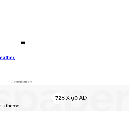
eather,
- Advertisement -