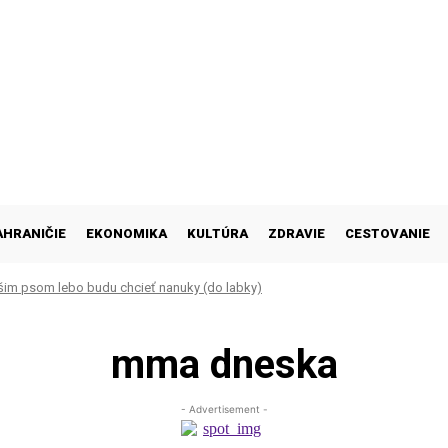
AHRANIČIE
EKONOMIKA
KULTÚRA
ZDRAVIE
CESTOVANIE
šim psom lebo budu chcieť nanuky (do labky)
mma dneska
- Advertisement -