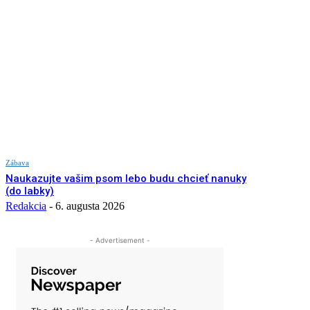
Zábava
Naukazujte vašim psom lebo budu chcieť nanuky
(do labky)
Redakcia
-
6. augusta 2026
- Advertisement -