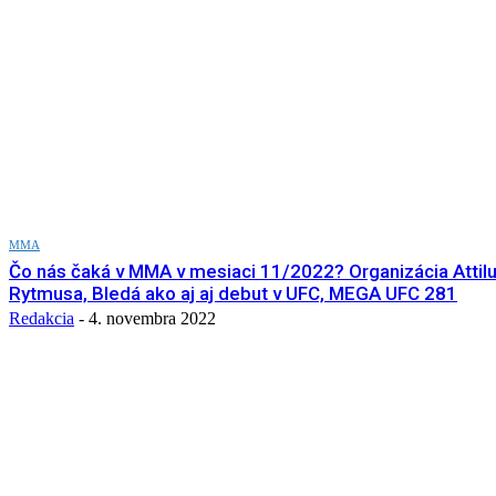
MMA
Čo nás čaká v MMA v mesiaci 11/2022? Organizácia Attilu 
Rytmusa, Bledá ako aj aj debut v UFC, MEGA UFC 281
Redakcia
-
4. novembra 2022