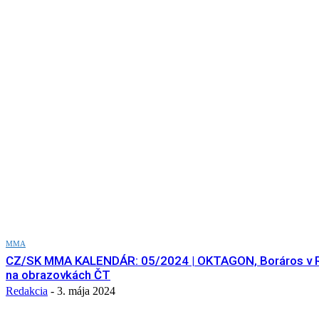
MMA
CZ/SK MMA KALENDÁR: 05/2024 | OKTAGON, Boráros v 
na obrazovkách ČT
Redakcia
-
3. mája 2024