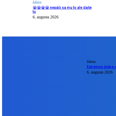
Zábava
😭😭😭😭 nepáči sa mu to ale dajte
to
6. augusta 2026
NÁŠ VÝBER
Zábava
Extrémne dobre s
6. augusta 2026