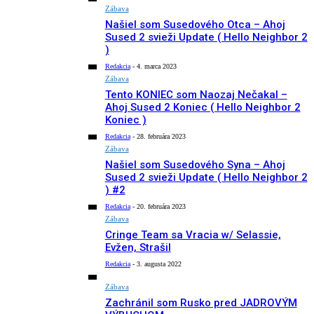
Zábava
Našiel som Susedového Otca – Ahoj
Sused 2 svieži Update ( Hello Neighbor 2
)
Redakcia
-
4. marca 2023
Zábava
Tento KONIEC som Naozaj Nečakal –
Ahoj Sused 2 Koniec ( Hello Neighbor 2
Koniec )
Redakcia
-
28. februára 2023
Zábava
Našiel som Susedového Syna – Ahoj
Sused 2 svieži Update ( Hello Neighbor 2
) #2
Redakcia
-
20. februára 2023
Zábava
Cringe Team sa Vracia w/ Selassie,
Evžen, Strašil
Redakcia
-
3. augusta 2022
Zábava
Zachránil som Rusko pred JADROVÝM