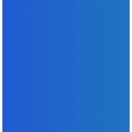
Zábava
Ktoré sú naj ?
Redakcia
-
7. augusta 2026
Zábava
No nič lopta je guľatá treba sa točiť ideme ďalej
Redakcia
-
7. augusta 2026
Slovensko
Svetový newsfilter: Objavujú sa náznaky, že Západ sa
pokúša o dialóg s Ruskom (VIDEO)
Redakcia
-
7. augusta 2026
POPULÁRNE
Zábava
9070
Slovensko
6680
MMA
6261
Ekonomika
976
Nezaradené
891
Zahraničie
355
Magazín
70