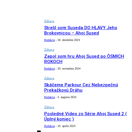
Zábava
Strelil som Suseda DO HLAVY Jeho
Brokovnicou – Ahoj Sused
Redakcia
-
18. decembra 2024
Zábava
Zapol som hru Ahoj Sused po ÔSMICH
ROKOCH
Redakcia
-
29. novembra 2024
Zábava
Skáčeme Parkour Cez Nebezpečnú
Prekažkovú Dráhu
Redakcia
-
3. augusta 2024
Zábava
Posledné Video zo Série Ahoj Sused 2 (
Úplný koniec )
Redakcia
-
10. apríla 2023