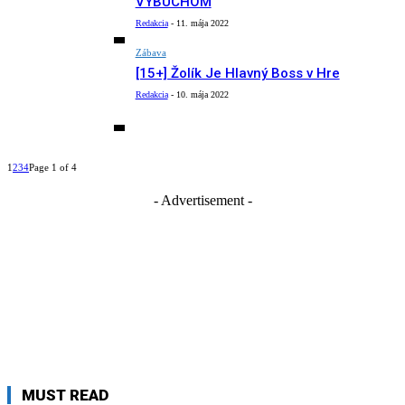
VÝBUCHOM
Redakcia
-
11. mája 2022
Zábava
[15+] Žolík Je Hlavný Boss v Hre
Redakcia
-
10. mája 2022
1
2
3
4
Page 1 of 4
- Advertisement -
MUST READ