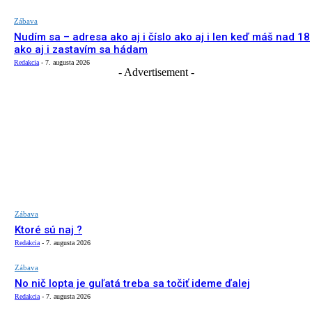
Zábava
Nudím sa – adresa ako aj i číslo ako aj i len keď máš nad 18
ako aj i zastavím sa hádam
Redakcia
-
7. augusta 2026
- Advertisement -
Zábava
Ktoré sú naj ?
Redakcia
-
7. augusta 2026
Zábava
No nič lopta je guľatá treba sa točiť ideme ďalej
Redakcia
-
7. augusta 2026