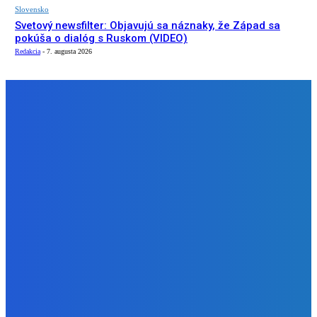
Slovensko
Svetový newsfilter: Objavujú sa náznaky, že Západ sa
pokúša o dialóg s Ruskom (VIDEO)
Redakcia
-
7. augusta 2026
NÁŠ VÝBER
Zábava
Ktoré sú naj ?
Redakcia
-
7. augusta 2026
Zábava
No nič lopta je guľatá treba sa točiť ideme ďalej
Redakcia
-
7. augusta 2026
Slovensko
Svetový newsfilter: Objavujú sa náznaky, že Západ sa
pokúša o dialóg s Ruskom (VIDEO)
Redakcia
-
7. augusta 2026
BUDE VÁS ZAUJÍMAŤ