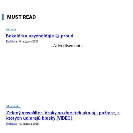
MUST READ
Zábava
Bakalárka psychológie 🤝 proud
Redakcia
-
6. augusta 2026
- Advertisement -
Slovensko
Zelený newsfilter: Vraky na dne riek ako aj i požiare, z
ktorých udierajú blesky (VIDEO)
Redakcia
-
6. augusta 2026