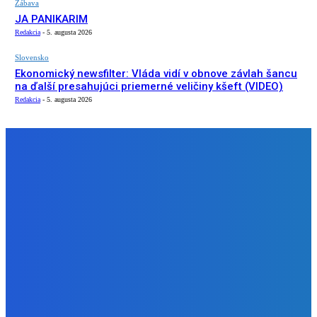
Zábava
JA PANIKARIM
Redakcia
-
5. augusta 2026
Slovensko
Ekonomický newsfilter: Vláda vidí v obnove závlah šancu
na ďalší presahujúci priemerné veličiny kšeft (VIDEO)
Redakcia
-
5. augusta 2026
NÁŠ VÝBER
Slovensko
Zelený newsfilter: Vraky na dne riek ako aj i požiare, z
ktorých udierajú blesky (VIDEO)
Redakcia
-
6. augusta 2026
Zábava
JA PANIKARIM
Redakcia
-
5. augusta 2026