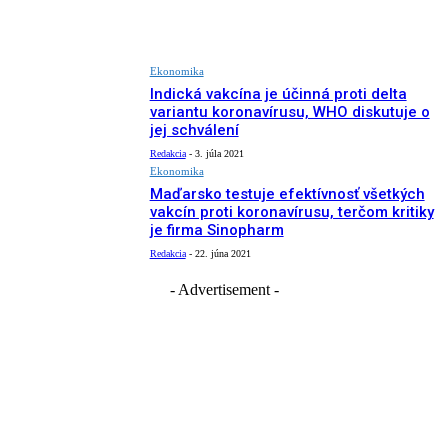
Ekonomika
Indická vakcína je účinná proti delta
variantu koronavírusu, WHO diskutuje o
jej schválení
Redakcia
-
3. júla 2021
Ekonomika
Maďarsko testuje efektívnosť všetkých
vakcín proti koronavírusu, terčom kritiky
je firma Sinopharm
Redakcia
-
22. júna 2021
- Advertisement -