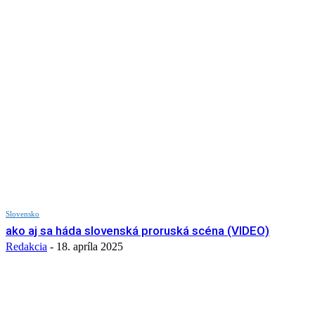
Slovensko
ako aj sa háda slovenská proruská scéna (VIDEO)
Redakcia
-
18. apríla 2025