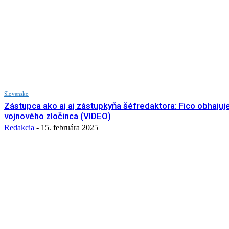
Slovensko
Zástupca ako aj aj zástupkyňa šéfredaktora: Fico obhajuj
vojnového zločinca (VIDEO)
Redakcia
-
15. februára 2025