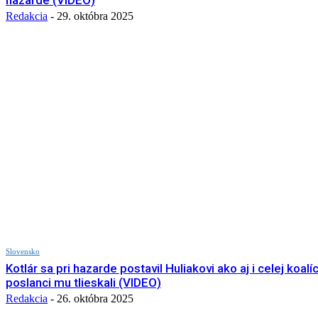
hazarde (VIDEO)
Redakcia
-
29. októbra 2025
Slovensko
Kotlár sa pri hazarde postavil Huliakovi ako aj i celej koalíc
poslanci mu tlieskali (VIDEO)
Redakcia
-
26. októbra 2025