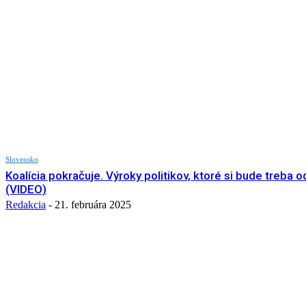
Slovensko
Koalícia pokračuje. Výroky politikov, ktoré si bude treba o
(VIDEO)
Redakcia
-
21. februára 2025