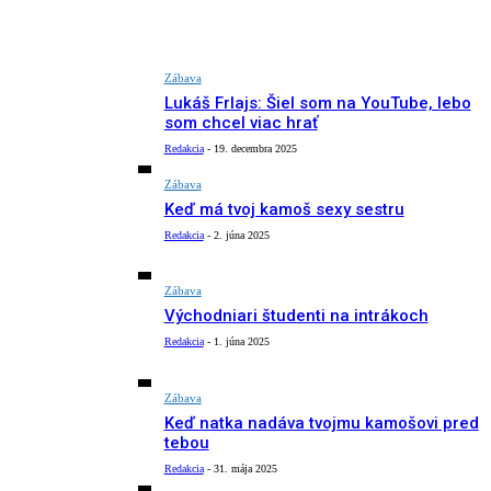
Zábava
Lukáš Frlajs: Šiel som na YouTube, lebo
som chcel viac hrať
Redakcia
-
19. decembra 2025
Zábava
Keď má tvoj kamoš sexy sestru
Redakcia
-
2. júna 2025
Zábava
Východniari študenti na intrákoch
Redakcia
-
1. júna 2025
Zábava
Keď natka nadáva tvojmu kamošovi pred
tebou
Redakcia
-
31. mája 2025