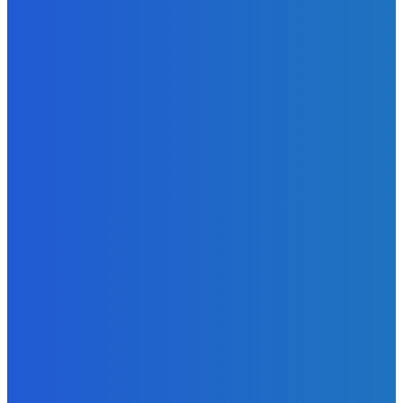
Zábava
Strašne dobrá hra ale mohli by tam pridať nejaké módy
Redakcia
-
9. augusta 2026
Slovensko
Bývalý šéf NAKA Daňko: Máme informácie, kde Šutaj Eštok
v Dubaji býval plus kto mu to zaplatil (VIDEO)
Redakcia
-
9. augusta 2026
Zábava
Najhoršie futbalové video incoming 🤝🤝🤝
Redakcia
-
9. augusta 2026
POPULÁRNE
Zábava
9084
Slovensko
6690
MMA
6261
Ekonomika
976
Nezaradené
891
Zahraničie
355
Magazín
70