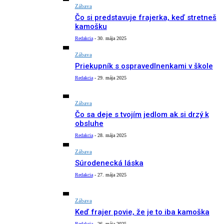
Zábava
Čo si predstavuje frajerka, keď stretneš
kamošku
Redakcia
-
30. mája 2025
Zábava
Priekupník s ospravedlnenkami v škole
Redakcia
-
29. mája 2025
Zábava
Čo sa deje s tvojím jedlom ak si drzý k
obsluhe
Redakcia
-
28. mája 2025
Zábava
Súrodenecká láska
Redakcia
-
27. mája 2025
Zábava
Keď frajer povie, že je to iba kamoška
Redakcia
-
26. mája 2025