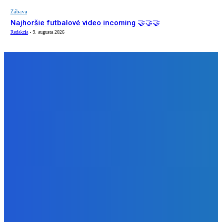
Zábava
Najhoršie futbalové video incoming 🤝🤝🤝
Redakcia
-
9. augusta 2026
NÁŠ VÝBER
Zábava
Strašne dobrá hra ale mohli by tam pridať nejaké módy
Redakcia
-
9. augusta 2026
Slovensko
Bývalý šéf NAKA Daňko: Máme informácie, kde Šutaj Eštok
v Dubaji býval plus kto mu to zaplatil (VIDEO)
Redakcia
-
9. augusta 2026
Zábava
Najhoršie futbalové video incoming 🤝🤝🤝
Redakcia
-
9. augusta 2026
BUDE VÁS ZAUJÍMAŤ