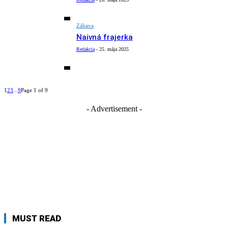
Zábava
Naivná frajerka
Redakcia
-
25. mája 2025
1
2
3
...
9
Page 1 of 9
- Advertisement -
MUST READ