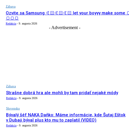
Zábava
Ozvite sa Samsung 🤙🏻🤙🏻🤙🏻 let your boyyy make some 
🍞🍞🍞
Redakcia
-
9. augusta 2026
- Advertisement -
Zábava
Strašne dobrá hra ale mohli by tam pridať nejaké módy
Redakcia
-
9. augusta 2026
Slovensko
Bývalý šéf NAKA Daňko: Máme informácie, kde Šutaj Eštok
v Dubaji býval plus kto mu to zaplatil (VIDEO)
Redakcia
-
9. augusta 2026