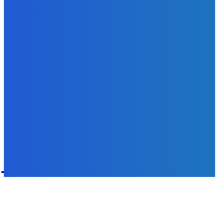
Svetový newsfilter: Objavujú sa náznaky, že Západ sa
pokúša o dialóg s Ruskom (VIDEO)
Redakcia
-
7. augusta 2026
POPULÁRNE
Zábava
9070
Slovensko
6680
MMA
6261
Ekonomika
976
Nezaradené
891
Zahraničie
355
Magazín
70
Bývanie
63
DNESKY