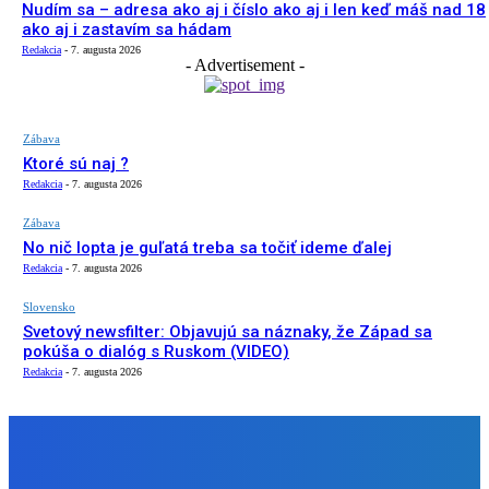
Nudím sa – adresa ako aj i číslo ako aj i len keď máš nad 18
ako aj i zastavím sa hádam
Redakcia
-
7. augusta 2026
- Advertisement -
Zábava
Ktoré sú naj ?
Redakcia
-
7. augusta 2026
Zábava
No nič lopta je guľatá treba sa točiť ideme ďalej
Redakcia
-
7. augusta 2026
Slovensko
Svetový newsfilter: Objavujú sa náznaky, že Západ sa
pokúša o dialóg s Ruskom (VIDEO)
Redakcia
-
7. augusta 2026
NÁŠ VÝBER