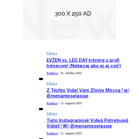
Zábava
EVŽEN vs. LEG DAY tréning s profi
trénerom! (Nekecaj ako aj aj cvič)
Redakcia
-
31. októbra 2025
Zábava
Z Týchto Videí Vám Zhnije Mozog ! w/
@menameselassie
Redakcia
-
11. augusta 2025
Zábava
Tieto Instagramové Videá Potrebuješ
Vidieť ! W/ @menameselassie
Redakcia
-
11. augusta 2025