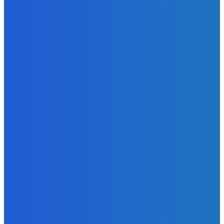
Zábava
Ktoré sú naj ?
Redakcia
-
7. augusta 2026
Zábava
No nič lopta je guľatá treba sa točiť ideme ďalej
Redakcia
-
7. augusta 2026
Slovensko
Svetový newsfilter: Objavujú sa náznaky, že Západ sa
pokúša o dialóg s Ruskom (VIDEO)
Redakcia
-
7. augusta 2026
BUDE VÁS ZAUJÍMAŤ
Zábava
Ktoré sú naj ?
Redakcia
-
7. augusta 2026
Zábava
No nič lopta je guľatá treba sa točiť ideme ďalej
Redakcia
-
7. augusta 2026
Slovensko