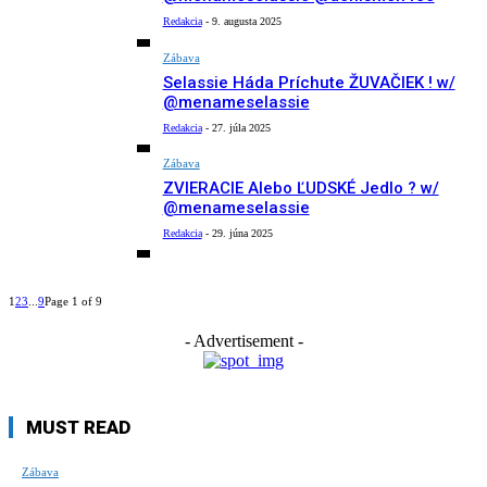
Redakcia
-
9. augusta 2025
Zábava
Selassie Háda Príchute ŽUVAČIEK ! w/
@menameselassie
Redakcia
-
27. júla 2025
Zábava
ZVIERACIE Alebo ĽUDSKÉ Jedlo ? w/
@menameselassie
Redakcia
-
29. júna 2025
1
2
3
...
9
Page 1 of 9
- Advertisement -
MUST READ
Zábava