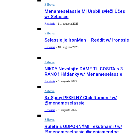
Zábava
Menameselassie Mi Urobil svieži Účes
w/ Selassie
Redakcia
-
11. augusta 2025
Zábava
Selassie je IronMan – Reddit w/ Ironssie
Redakcia
-
10. augusta 2025
Zábava
NIKDY Nevolajte DAME TU COSITA o 3
RÁNO ! Hádanky w/ Menameselassie
Redakcia
-
9. augusta 2025
Zábava
3x Spicy PEKELNÝ Chili Ramen ! w/
@menameselassie
Redakcia
-
9. augusta 2025
Zábava
Ruleta s ODPORNÝMI Tekutinami ! w/
@menameselassie @denismen4ce