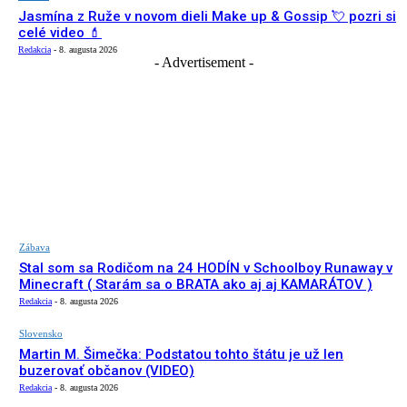
Jasmína z Ruže v novom dieli Make up & Gossip 💘 pozri si
celé video 💄
Redakcia
-
8. augusta 2026
- Advertisement -
Zábava
Stal som sa Rodičom na 24 HODÍN v Schoolboy Runaway v
Minecraft ( Starám sa o BRATA ako aj aj KAMARÁTOV )
Redakcia
-
8. augusta 2026
Slovensko
Martin M. Šimečka: Podstatou tohto štátu je už len
buzerovať občanov (VIDEO)
Redakcia
-
8. augusta 2026