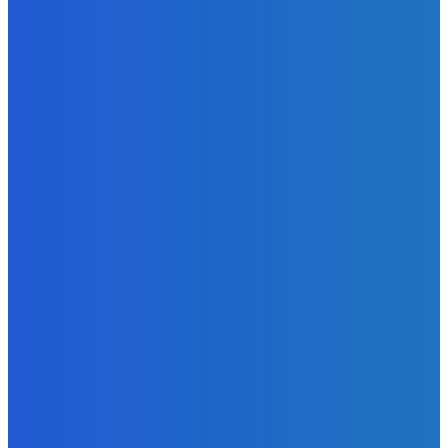
Zábava
Stal som sa Rodičom na 24 HODÍN v Schoolboy Runaway v
Minecraft ( Starám sa o BRATA ako aj aj KAMARÁTOV )
Redakcia
-
8. augusta 2026
Slovensko
Martin M. Šimečka: Podstatou tohto štátu je už len
buzerovať občanov (VIDEO)
Redakcia
-
8. augusta 2026
Zábava
AKÉ SÚ ŠANCE ?????
Redakcia
-
8. augusta 2026
POPULÁRNE
Zábava
9074
Slovensko
6683
MMA
6261
Ekonomika
976
Nezaradené
891
Zahraničie
355