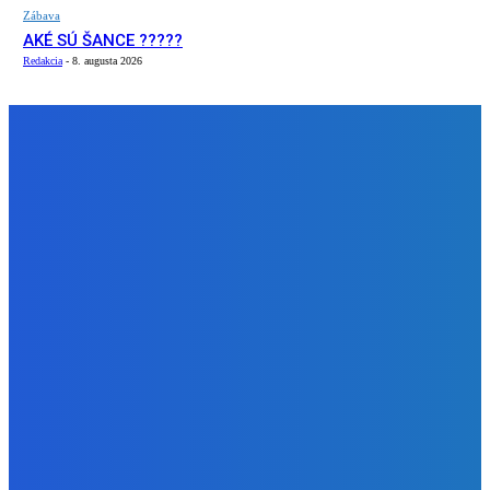
Zábava
AKÉ SÚ ŠANCE ?????
Redakcia
-
8. augusta 2026
NÁŠ VÝBER
Zábava
Stal som sa Rodičom na 24 HODÍN v Schoolboy Runaway v
Minecraft ( Starám sa o BRATA ako aj aj KAMARÁTOV )
Redakcia
-
8. augusta 2026
Slovensko
Martin M. Šimečka: Podstatou tohto štátu je už len
buzerovať občanov (VIDEO)
Redakcia
-
8. augusta 2026
Zábava
AKÉ SÚ ŠANCE ?????
Redakcia
-
8. augusta 2026
BUDE VÁS ZAUJÍMAŤ