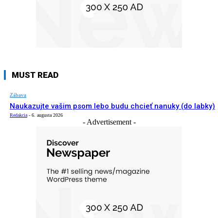
MUST READ
Zábava
Naukazujte vašim psom lebo budu chcieť nanuky (do labky)
Redakcia
-
6. augusta 2026
- Advertisement -