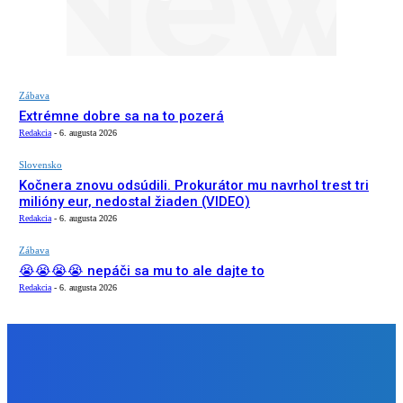
Zábava
Extrémne dobre sa na to pozerá
Redakcia
-
6. augusta 2026
Slovensko
Kočnera znovu odsúdili. Prokurátor mu navrhol trest tri
milióny eur, nedostal žiaden (VIDEO)
Redakcia
-
6. augusta 2026
Zábava
😭😭😭😭 nepáči sa mu to ale dajte to
Redakcia
-
6. augusta 2026
NÁŠ VÝBER